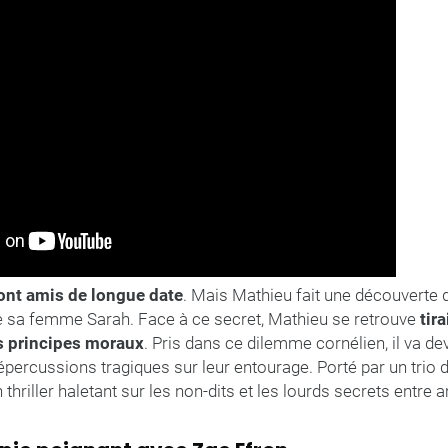
ont amis de longue date
. Mais Mathieu fait une découverte q
e sa femme Sarah. Face à ce secret, Mathieu se retrouve
tir
s principes moraux
. Pris dans ce dilemme cornélien, il va dev
s répercussions tragiques sur leur entourage. Porté par un trio
hriller haletant sur les non-dits et les lourds secrets entre 