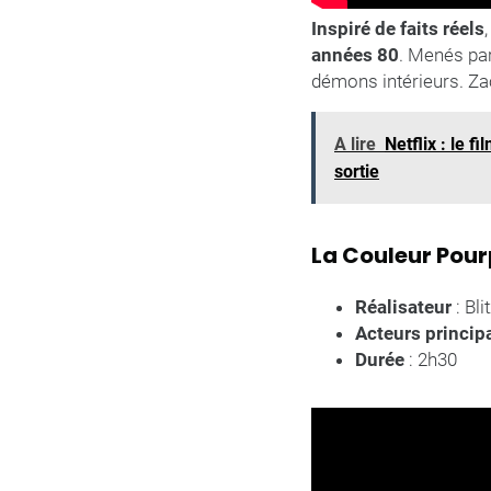
Inspiré de faits réels
années 80
. Menés par
démons intérieurs. Za
A lire
Netflix : le 
sortie
La Couleur Pou
Réalisateur
: Bl
Acteurs princi
Durée
: 2h30