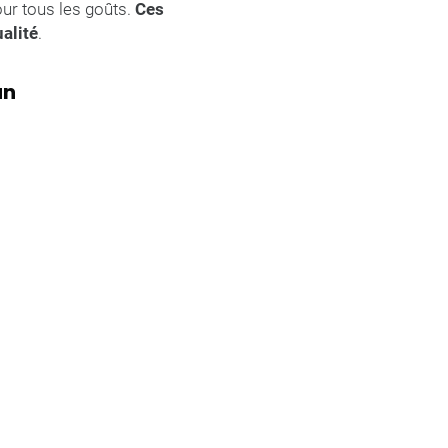
our tous les goûts.
Ces
alité
.
an