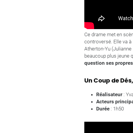
Ce drame met en scè
controversé. Elle va à 
Atherton-Yu (Juliann
beaucoup plus jeune q
question ses propres
Un Coup de Dés, 
Réalisateur
: Yv
Acteurs princi
Durée
: 1h50