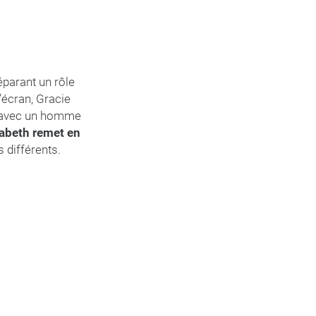
réparant un rôle
l’écran, Gracie
e avec un homme
sabeth remet en
 différents.