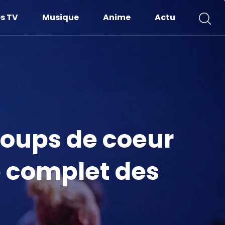
es TV
Musique
Anime
Actu
coups de coeur
e complet des