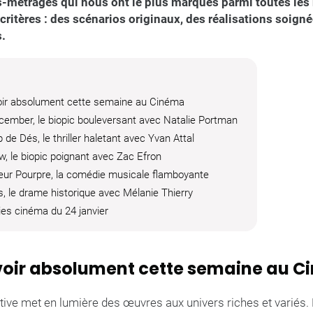
s-métrages qui nous ont le plus marqués parmi toutes les
 critères : des scénarios originaux, des réalisations soigné
s.
voir absolument cette semaine au Cinéma
ember, le biopic bouleversant avec Natalie Portman
de Dés, le thriller haletant avec Yvan Attal
w, le biopic poignant avec Zac Efron
eur Pourpre, la comédie musicale flamboyante
s, le drame historique avec Mélanie Thierry
ies cinéma du 24 janvier
à voir absolument cette semaine au 
tive met en lumière des œuvres aux univers riches et variés. 