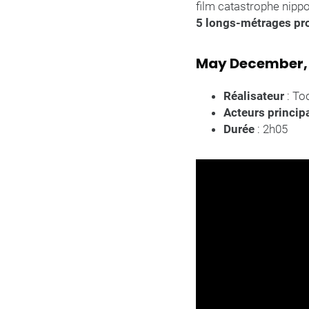
film catastrophe nippo
5 longs-métrages prom
May December, 
Réalisateur
: T
Acteurs princip
Durée
: 2h05