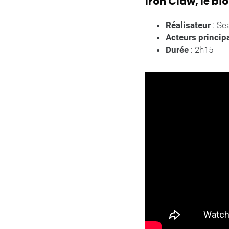
Iron Claw, le b
Réalisateur
: Se
Acteurs princi
Durée
: 2h15