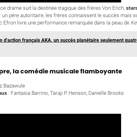
, ce drame suit la destinée tragique des frères Von Erich,
star
 un père autoritaire, les frères connaissent le succès mais s
c Efron livre une performance remarquée dans la peau de
Ke
film d'action français AKA, un succès planétaire seulement quatr
rpre, la comédie musicale flamboyante
itz Bazawule
paux
: Fantasia Barrino, Taraji P. Henson, Danielle Brooks