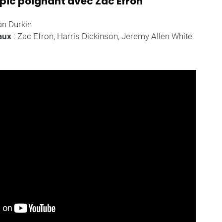
iopic poignant avec Zac Efron
an Durkin
paux
: Zac Efron, Harris Dickinson, Jeremy Allen White