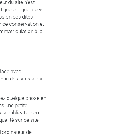
eur du site n’est
ort quelconque à des
ission des dites
n de conservation et
immatriculation à la
place avec
ntenu des sites ainsi
etez quelque chose en
ns une petite
 la publication en
ualité sur ce site.
l’ordinateur de