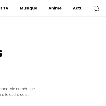
es TV
Musique
Anime
Actu
s
’économie numérique, il
ans le cadre de sa