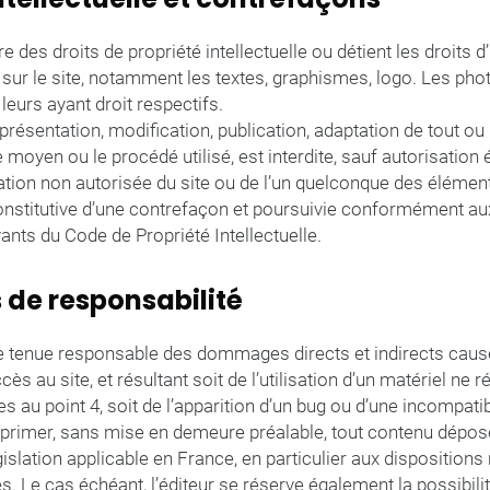
ire des droits de propriété intellectuelle ou détient les droits 
sur le site, notamment les textes, graphismes, logo. Les phot
 leurs ayant droit respectifs.
présentation, modification, publication, adaptation de tout ou
le moyen ou le procédé utilisé, est interdite, sauf autorisation 
itation non autorisée du site ou de l’un quelconque des élément
stitutive d’une contrefaçon et poursuivie conformément aux
vants du Code de Propriété Intellectuelle.
s de responsabilité
tre tenue responsable des dommages directs et indirects caus
’accès au site, et résultant soit de l’utilisation d’un matériel n
s au point 4, soit de l’apparition d’un bug ou d’une incompatibi
upprimer, sans mise en demeure préalable, tout contenu dépos
gislation applicable en France, en particulier aux dispositions 
. Le cas échéant, l’éditeur se réserve également la possibil