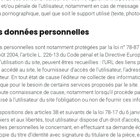
le et/ou pénale de l’utilisateur, notamment en cas de message 
u pornographique, quel que soit le support utilisé (texte, phot
es données personnelles
 personnelles sont notamment protégées par la loi n° 78-87 d
oût 2004, l’article L. 226-13 du Code pénal et la Directive Eu
utilisation du site, peuvent êtres recueillies : l’URL des liens 
a accédé au site, le fournisseur d’accès de l’utilisateur, l’adre
isateur. En tout état de cause l’éditeur ne collecte des informa
ur que pour le besoin de certains services proposés par le site. L
oute connaissance de cause, notamment lorsqu’il procède pa
cisé à l’utilisateur du site l’obligation ou non de fournir ces i
sitions des articles 38 et suivants de la loi 78-17 du 6 janvi
iers et aux libertés, tout utilisateur dispose d’un droit d’accès,
ées personnelles le concernant, en effectuant sa demande écr
e du titre d’identité avec signature du titulaire de la pièce, 