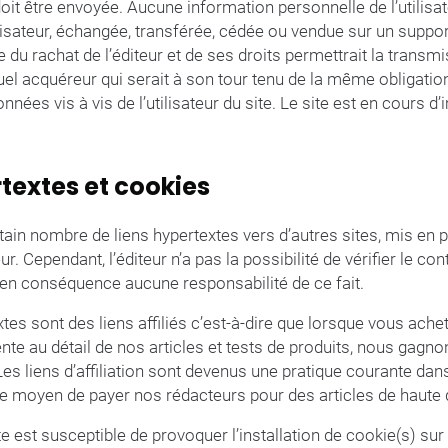
oit être envoyée. Aucune information personnelle de l’utilisat
utilisateur, échangée, transférée, cédée ou vendue sur un supp
e du rachat de l’éditeur et de ses droits permettrait la transm
uel acquéreur qui serait à son tour tenu de la même obligatio
nées vis à vis de l’utilisateur du site. Le site est en cours d’
rtextes et cookies
rtain nombre de liens hypertextes vers d’autres sites, mis en 
eur. Cependant, l’éditeur n’a pas la possibilité de vérifier le co
 en conséquence aucune responsabilité de ce fait.
xtes sont des liens affiliés c’est-à-dire que lorsque vous ach
vente au détail de nos articles et tests de produits, nous gagno
Les liens d’affiliation sont devenus une pratique courante dans
tre moyen de payer nos rédacteurs pour des articles de haute q
te est susceptible de provoquer l’installation de cookie(s) sur 