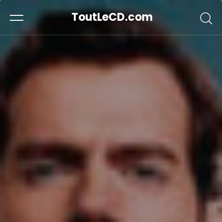
ToutLeCD.com