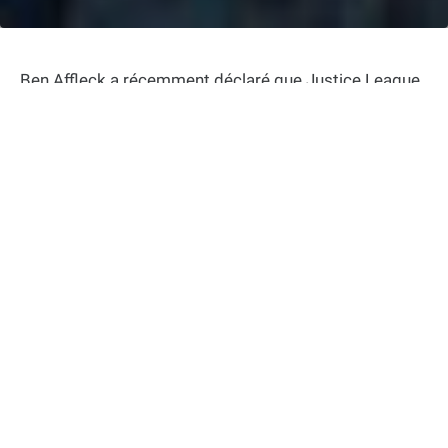
Ben Affleck a récemment déclaré que Justice League
était la pire expérience de sa carrière. Dans une
interview avec The Hollywood Reporter, l’acteur a
expliqué que les reshoots massifs menés par Joss
Whedon avaient été difficiles à supporter. Selon Ben
Affleck, Whedon avait l’idée de « sauver » le film avec
60 jours de tournage supplémentaires et en écrivant
tout autour de ce qui avait déjà été tourné. Cependant,
l’acteur a déclaré que cela n’avait pas fonctionné et
que cela avait été très éprouvant pour lui.
Cette expérience a également eu des conséquences
sur la carrière de Ben Affleck. L’acteur avait
initialement prévu de réaliser un film centré sur
Batman, mais il a finalement abandonné le projet
après le fiasco de Justice League. L’acteur a