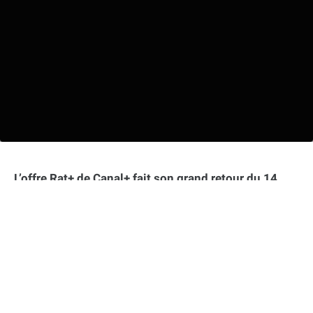
L’offre Rat+ de Canal+ fait son grand retour du 14
mars au 24 avril 2024. Destinée aux moins de 26
ans, elle permet d’accéder à une multitude de
contenus streaming pour seulement 19,49 € par
mois, sans engagement. Un tarif défiant toute
concurrence, qui regroupe les abonnements à
Canal+, Netflix, Disney+, OCS, Apple TV+,
Paramount+ et Insomnia.