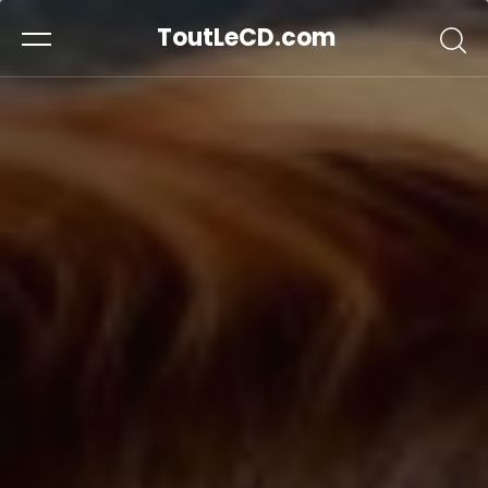
ToutLeCD.com