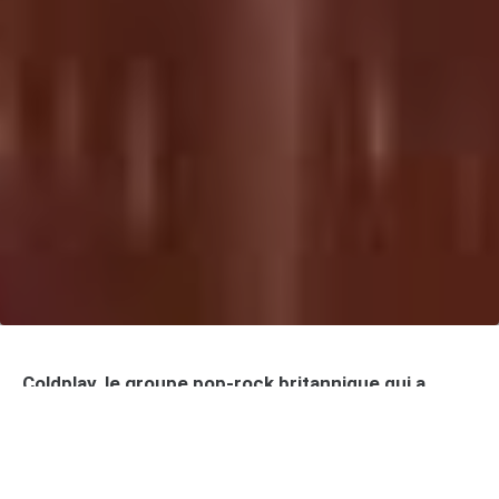
Coldplay, le groupe pop-rock britannique qui a
conquis le monde avec ses tubes planants et ses
shows grandioses, serait-il sur le point de
raccrocher les gants ? C’est en tout cas ce que
laisse entendre son leader charismatique Chris