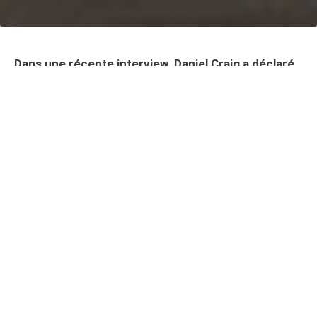
Dans une récente interview, Daniel Craig a déclaré
de but en blanc qu’il se moquait complètement de
savoir qui reprendrait le rôle emblématique de
l’agent 007 après lui. L’acteur de 56 ans, qui a
incarné le célèbre espion britannique pendant près
de deux décennies (eh oui, quand même), s’est
montré on ne peut plus clair sur le sujet lors d’un
entretien avec Variety aux côtés de son partenaire
à l’écran Drew Starkey.
Dans cet article :
Un désintérêt total pour l’avenir de la franchise
?
Une page définitivement tournée pour Daniel
Craig