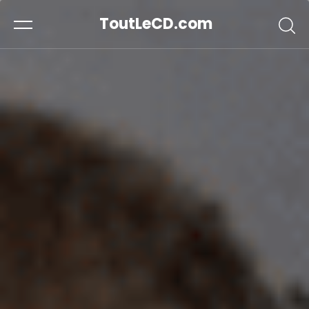
ToutLeCD.com