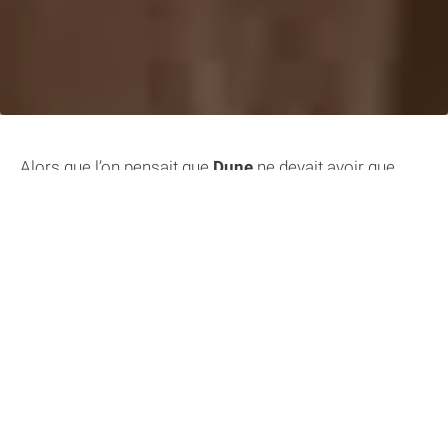
Alors que l’on pensait que
Dune
ne devait avoir que
deux parties, il semblerait qu’une troisième soit
finalement en préparation chez Warner Bros. Le
réalisateur
Denis Villeneuve
serait ainsi de retour pour
un troisième volet de cette adaptation
cinématographique de la série littéraire de science-
fiction écrite par Frank Herbert.
Dans cet article :
Dune : Deuxième Partie prévue pour novembre
2023