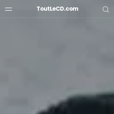
ToutLeCD.com