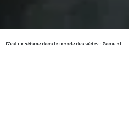
C’est un séisme dans le monde des séries : Game of
Thrones, le plus gros succès télévisuel de la
décennie, aurait dû s’achever bien différemment.
Mais on apprend que HBO a opposé une fin de non-
recevoir au projet fou des créateurs qui imaginaient
un final sous forme de trilogie cinématographique.
Retour sur cette idée avortée qui laisse les fans sur
leur faim.
Dans cet article :
Game of Thrones : HBO a privilégié le petit écran
malgré la frustration des fans