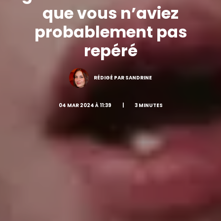
que vous n’aviez
probablement pas
repéré
RÉDIGÉ PAR SANDRINE
04 MAR 2024 À 11:39
|
3 MINUTES