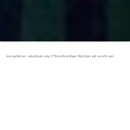
Inception, réalisé par Christopher Nolan et sorti en
2010, est un film qui défie la narration conventionnelle
et emmène le public dans un voyage troublant à travers
le royaume des rêves. Avec son intrigue complexe, ses
visuels époustouflants et ses thèmes qui suscitent la
réflexion, Inception a captivé le public et reçu des
éloges de la critique. Dans cet article, nous
examinerons les raisons pour lesquelles Inception est
considéré comme un chef-d’œuvre cinématographique
qui repousse les limites de la narration.