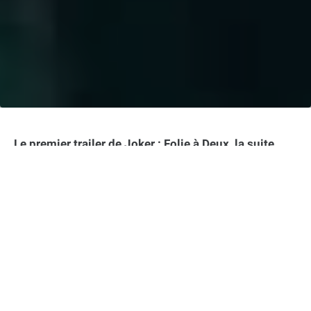
Le premier trailer de Joker : Folie à Deux, la suite
très attendue du film Joker avec Joaquin Phoenix,
vient de fuiter sur internet. Cette bande-annonce,
dévoilée lors du CinemaCon, nous plonge dans
l’univers déjanté du Joker et introduit un nouveau
personnage clé : Harley Quinn, incarnée par Lady
Gaga. Après le succès retentissant du premier volet,
cette suite s’annonce encore plus folle et
audacieuse.