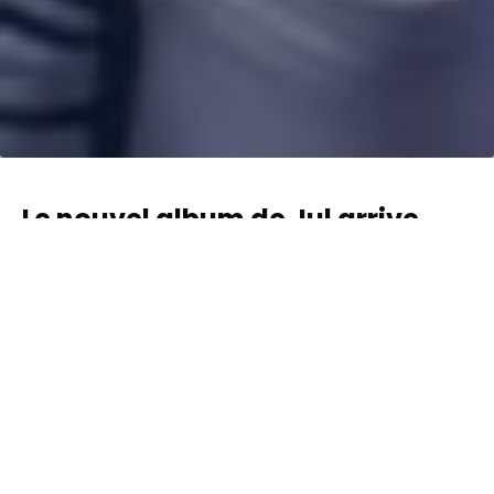
Le nouvel album de Jul arrive
bientôt !
Le rappeur marseillais, Jul, vient d’annoncer sur ses
réseaux sociaux qu’il était en train de travailler sur son
21ème album studio, intitulé « C’est quand qu’il s’éteint
? ». Cette sortie est très attendue par les fans, qui ont
hâte de découvrir ce que Jul leur réserve cette fois-ci.
Le titre de l’album fait référence aux critiques qui
pensent que Jul est une machine qui ne s’arrête jamais