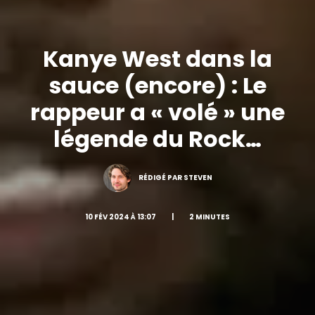
Kanye West dans la
sauce (encore) : Le
rappeur a « volé » une
légende du Rock…
RÉDIGÉ PAR STEVEN
10 FÉV 2024 À 13:07
|
2 MINUTES