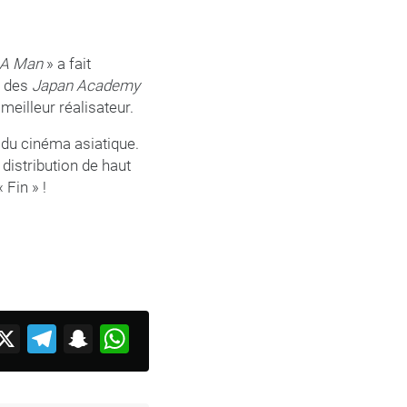
A Man
» a fait
e des
Japan Academy
meilleur réalisateur.
 du cinéma asiatique.
distribution de haut
 Fin » !
acebook
X
Telegram
Snapchat
WhatsApp