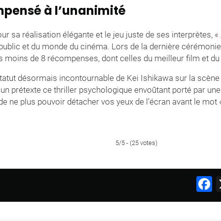
mpensé à l’unanimité
our sa réalisation élégante et le jeu juste de ses interprètes, «
 public et du monde du cinéma. Lors de la dernière cérémoni
 pas moins de 8 récompenses, dont celles du meilleur film et du 
statut désormais incontournable de Kei Ishikawa sur la scène
 prétexte ce thriller psychologique envoûtant porté par une 
de ne plus pouvoir détacher vos yeux de l’écran avant le mot «
5/5 - (25 votes)
F