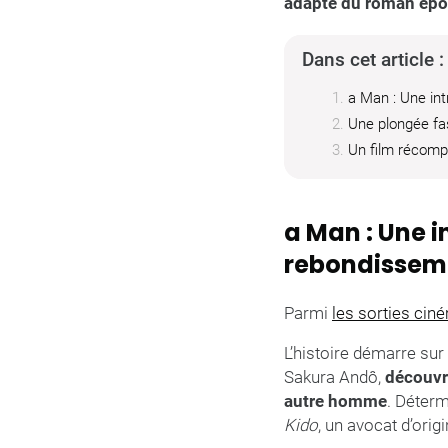
adapté du roman épo
Dans cet article :
a Man : Une in
Une plongée fa
Un film récomp
a Man : Une i
rebondissem
Parmi
les sorties cin
L’histoire démarre sur
Sakura Andô,
découvre
autre homme
. Déterm
Kido
, un avocat d’ori