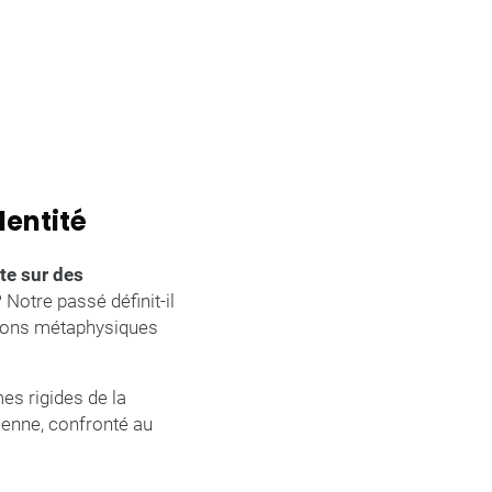
dentité
te sur des
Notre passé définit-il
tions métaphysiques
es rigides de la
éenne, confronté au