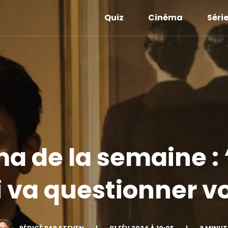
Quiz
Cinéma
Séri
a de la semaine : 
 va questionner v