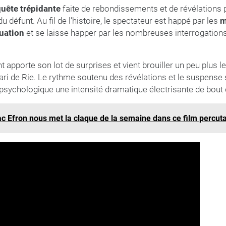
uête trépidante
faite de rebondissements et de révélations 
du défunt. Au fil de l’histoire, le spectateur est happé par les
m
uation
et se laisse happer par les nombreuses interrogations 
apporte son lot de surprises et vient brouiller un peu plus le
mari de Rie. Le rythme soutenu des révélations et le suspense
r psychologique une intensité dramatique électrisante de bout 
ac Efron nous met la claque de la semaine dans ce film percut