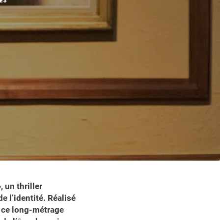
ES
 un thriller
 l’identité. Réalisé
, ce long-métrage