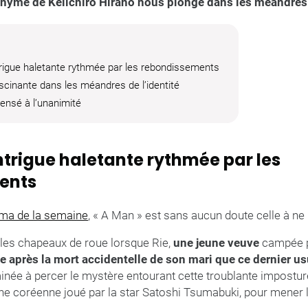
nyme de Keiichiro Hirano nous plonge dans les méandres
trigue haletante rythmée par les rebondissements
scinante dans les méandres de l’identité
ensé à l’unanimité
ntrigue haletante rythmée par les
ents
éma de la semaine
, « A Man » est sans aucun doute celle à ne 
 les chapeaux de roue lorsque Rie,
une jeune veuve
campée p
 après la mort accidentelle de son mari que ce dernier usu
inée à percer le mystère entourant cette troublante impostur
gine coréenne joué par la star Satoshi Tsumabuki, pour mener 