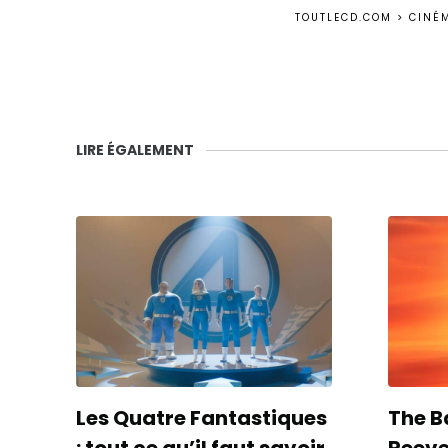
TOUTLECD.COM
>
CINÉ
LIRE ÉGALEMENT
Les Quatre Fantastiques
The B
: tout ce qu’il faut savoir
Reeves