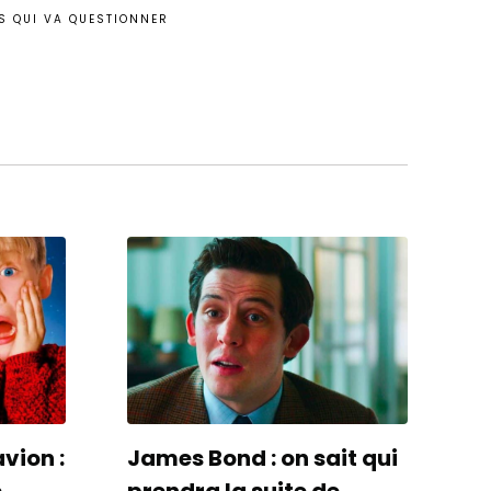
IS QUI VA QUESTIONNER
avion :
James Bond : on sait qui
e
prendra la suite de