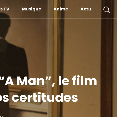
es TV
Musique
Anime
Actu
“A Man”, le film
os certitudes