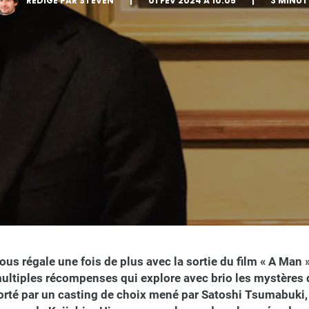
RÉDIGÉ PAR STEVEN
|
01 FÉV 2024 À 10:05
|
3 MINUT
us régale une fois de plus avec la sortie du film « A Man »,
ltiples récompenses qui explore avec brio les mystères de
porté par un casting de choix mené par Satoshi Tsumabuki