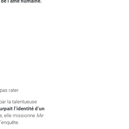
 de l’âme humaine.
pas rater.
ar la talentueuse
rpait l’identité d’un
e, elle missionne
Me
l’enquête.