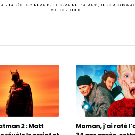
MA
>
LA PÉPITE CINÉMA DE LA SEMAINE : “A MAN”, LE FILM JAPONA
VOS CERTITUDES
atman 2 : Matt
Maman, j’ai raté l’
 révèle le script et
34 ans après, cett