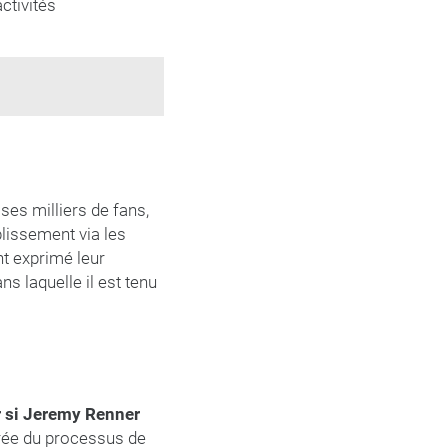
ctivités
 ses milliers de fans,
lissement via les
t exprimé leur
s laquelle il est tenu
ir si Jeremy Renner
urée du processus de