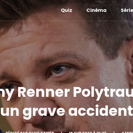
Quiz
Cinéma
Séri
my Renner Polytrau
un grave acciden