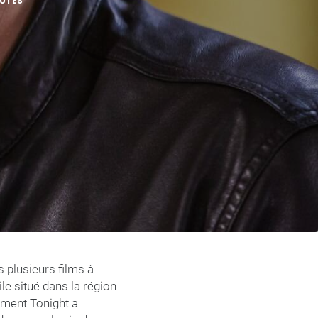
NUTES
 plusieurs films à
le situé dans la région
nment Tonight a