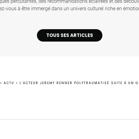
iques percutantes, des recommandations éclairées et des décou
z-vous à être immergé dans un univers culturel riche en émotion
TOUS SES ARTICLES
>
ACTU
>
L’ACTEUR JEREMY RENNER POLYTRAUMATISÉ SUITE À UN 