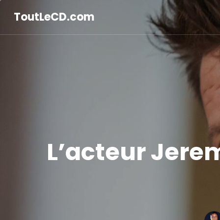
ToutLeCD.com
L’acteur Jere