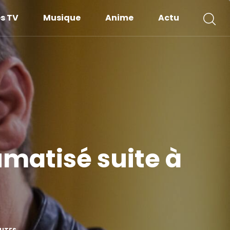
es TV
Musique
Anime
Actu
matisé suite à
t