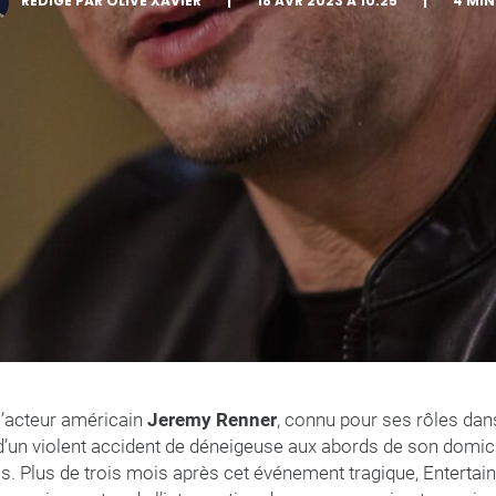
RÉDIGÉ PAR OLIVE XAVIER
|
18 AVR 2023 À 10:25
|
4 MI
 l’acteur américain
Jeremy Renner
, connu pour ses rôles dans
d’un violent accident de déneigeuse aux abords de son domici
s. Plus de trois mois après cet événement tragique, Entertai