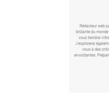
Rédacteur web pas
brûlante du monde d
vous tiendrai inf
J'explorerai égalem
vous à des crit
envoûtantes. Prépare