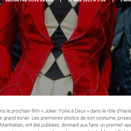
RÉDIGÉ PAR OLIVE XAVIER
|
27 MAR 2023 À 11:36
|
3 MI
s le prochain film « Joker: Folie à Deux » dans le rôle d’Harle
 sur grand écran. Les premières photos de son costume, prise
e Manhattan, ont été publiées, donnant aux fans un premier ap