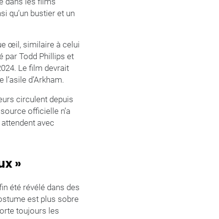
 dans les films
si qu’un bustier et un
œil, similaire à celui
é par Todd Phillips et
024. Le film devrait
e l’asile d’Arkham.
eurs circulent depuis
source officielle n’a
s attendent avec
ux »
in été révélé dans des
costume est plus sobre
rte toujours les