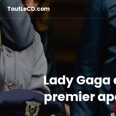
ToutLeCD.com
Lady Gaga e
premier ap