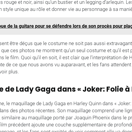
s rouge et noir, ainsi qu’un bustier et un legging d’arlequin. L
n style unique au rôle et donner vie au personnage à sa maniè
ue de la guitare pour se défendre lors de son procès pour plag
ent être déçus que le costume ne soit pas aussi extravagant qu
 que ces photos ne montrent qu’un seul costume et qu’il est po
le film. Quoi qu’il en soit, il est clair que l’interprétation d
nte de ce que nous avons vu auparavant, et les fans attendent
voir plus.
 de Lady Gaga dans « Joker: Folie à
e, le maquillage de Lady Gaga en Harley Quinn dans « Joker: 
dans des photos récentes. Son maquillage comprend une ligne
similaire au maquillage porté par Joaquin Phoenix dans le pr
u film précédent ajoute une couche supplémentaire de profondeu
nnage, et les fans sont excités de voir comment elle va don