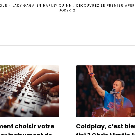
QUE
>
LADY GAGA EN HARLEY QUINN : DÉCOUVREZ LE PREMIER AP
JOKER 2
nt choisir votre
Coldplay, c’est bie