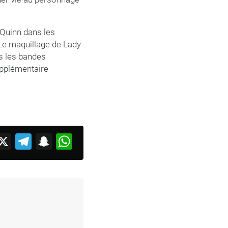
 Quinn dans les
 Le maquillage de Lady
ns les bandes
upplémentaire
acebook
X
Telegram
Snapchat
WhatsApp