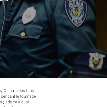
NUTES
y Quinn, et les fans
s pendant le tournage
erçu de ce à quoi