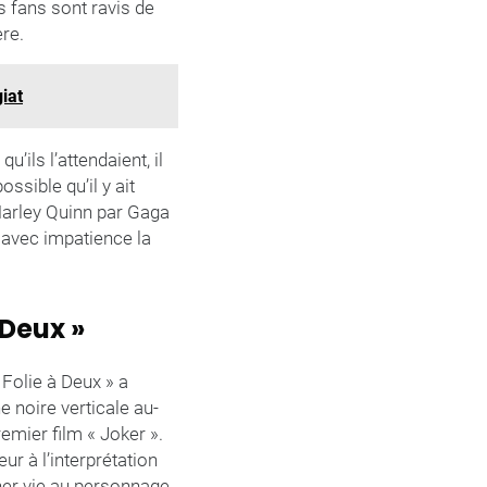
es fans sont ravis de
re.
iat
’ils l’attendaient, il
ssible qu’il y ait
e Harley Quinn par Gaga
 avec impatience la
 Deux »
Folie à Deux » a
 noire verticale au-
emier film « Joker ».
r à l’interprétation
ner vie au personnage