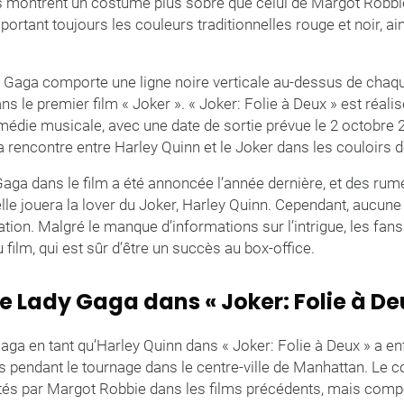
s montrent un costume plus sobre que celui de Margot Robbie
rtant toujours les couleurs traditionnelles rouge et noir, ain
Gaga comporte une ligne noire verticale au-dessus de chaque 
s le premier film « Joker ». « Joker: Folie à Deux » est réalis
édie musicale, avec une date de sortie prévue le 2 octobre 2
la rencontre entre Harley Quinn et le Joker dans les couloirs d
aga dans le film a été annoncée l’année dernière, et des rum
elle jouera la lover du Joker, Harley Quinn. Cependant, aucune 
tion. Malgré le manque d’informations sur l’intrigue, les fan
 film, qui est sûr d’être un succès au box-office.
 Lady Gaga dans « Joker: Folie à De
a en tant qu’Harley Quinn dans « Joker: Folie à Deux » a enf
s pendant le tournage dans le centre-ville de Manhattan. Le 
és par Margot Robbie dans les films précédents, mais compo