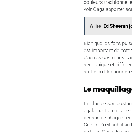
couleurs traditionnelle
voir Gaga apporter so
A lire
Ed Sheeran jo
Bien que les fans puiss
est important de noter
d’autres costumes dans 
sera unique et différe
sortie du film pour en 
Le maquillage
En plus de son costum
également été révélé 
dessus de chaque œil, 
Ce clin d’œil subtil a
de Lady Gaga du perso