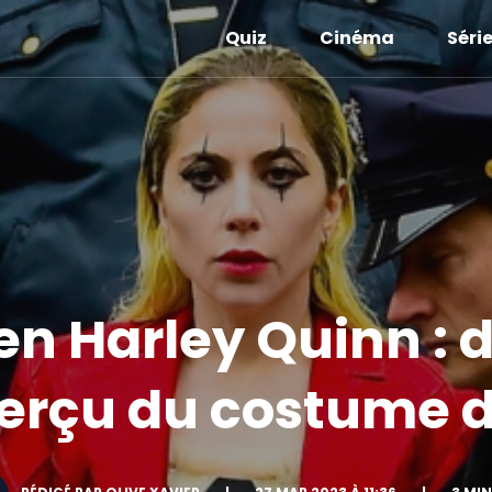
Quiz
Cinéma
Séri
n Harley Quinn : 
erçu du costume d