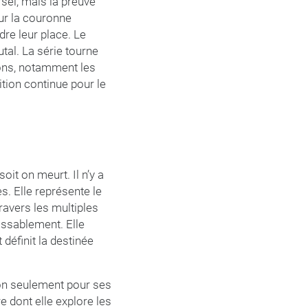
rsei, mais la preuve
our la couronne
re leur place. Le
tal. La série tourne
ions, notamment les
tion continue pour le
it on meurt. Il n’y a
s. Elle représente le
travers les multiples
lassablement. Elle
 définit la destinée
non seulement pour ses
 dont elle explore les