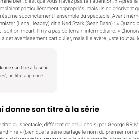
ine bien, c’est que vous n’avez pas fait attention. » Après la 
mblaient particulièrement appropriés, mais ils ne décrivent qu
 résume succinctement l’ensemble du spectacle. Avant même
ister (Lena Headey) dit à Ned Stark (Sean Bean) : « Quand 
 soit on meurt. Il n’y a pas de terrain intermédiaire. » L’hono
 à cet avertissement particulier, mais il s’avère juste tout au l
donne son titre à la série
s’, un titre approprié
i donne son titre à la série
le titre du spectacle, différent de celui choisi par George RR 
e and Fire » (bien que la série partage le nom du premier roman