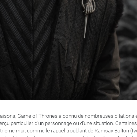
 saisons, Game of Thrones a connu de nombreuses citations
erçu particulier d’un personnage ou d’une situation. Certain
uatrième mur, comme le rappel troublant de Ramsay Bolton (Iw