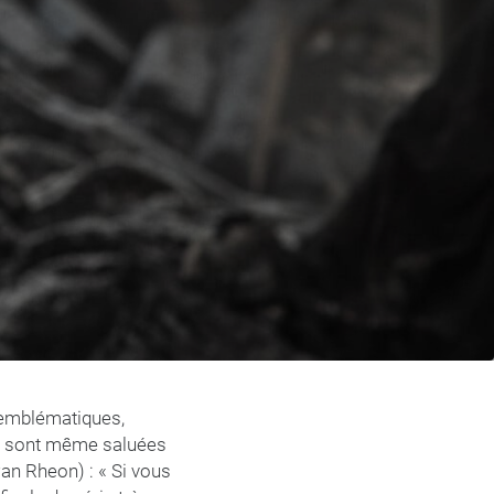
 emblématiques,
es sont même saluées
an Rheon) : « Si vous