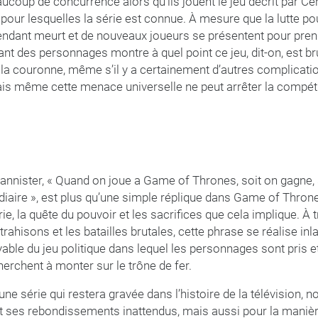
aucoup de concurrence alors qu’ils jouent le jeu décrit par Ce
pour lesquelles la série est connue. À mesure que la lutte p
endant meurt et de nouveaux joueurs se présentent pour prend
t des personnages montre à quel point ce jeu, dit-on, est bru
r la couronne, même s’il y a certainement d’autres complicat
s même cette menace universelle ne peut arrêter la compéti
Lannister, « Quand on joue a Game of Thrones, soit on gagne, so
diaire », est plus qu’une simple réplique dans Game of Throne
rie, la quête du pouvoir et les sacrifices que cela implique. À 
trahisons et les batailles brutales, cette phrase se réalise in
yable du jeu politique dans lequel les personnages sont pris et
herchent à monter sur le trône de fer.
e série qui restera gravée dans l’histoire de la télévision, 
t ses rebondissements inattendus, mais aussi pour la manière