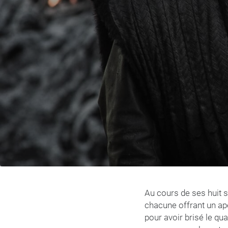
Au cours de ses huit
chacune offrant un ap
pour avoir brisé le q