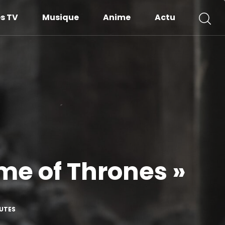
es TV
Musique
Anime
Actu
ame of Thrones »
UTES