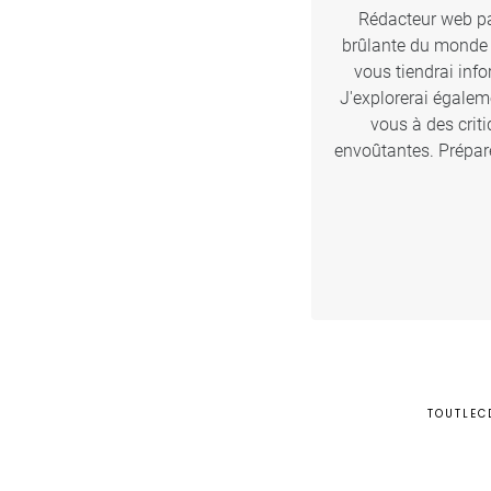
Rédacteur web pas
brûlante du monde d
vous tiendrai inf
J'explorerai égalem
vous à des crit
envoûtantes. Prépare
TOUTLEC