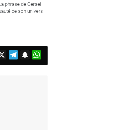
 La phrase de Cersei
ruauté de son univers
acebook
X
Telegram
Snapchat
WhatsApp