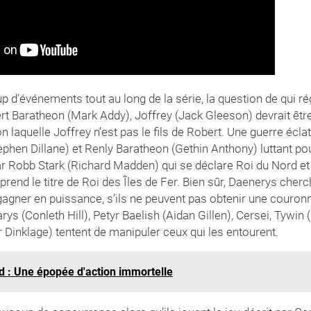
up d’événements tout au long de la série, la question de qui ré
t Baratheon (Mark Addy), Joffrey (Jack Gleeson) devrait être
n laquelle Joffrey n’est pas le fils de Robert. Une guerre éclat
phen Dillane) et Renly Baratheon (Gethin Anthony) luttant pour
ar Robb Stark (Richard Madden) qui se déclare Roi du Nord et
 prend le titre de Roi des Îles de Fer. Bien sûr, Daenerys cher
 gagner en puissance, s’ils ne peuvent pas obtenir une couronn
arys (Conleth Hill), Petyr Baelish (Aidan Gillen), Cersei, Tywin
r Dinklage) tentent de manipuler ceux qui les entourent.
d : Une épopée d'action immortelle