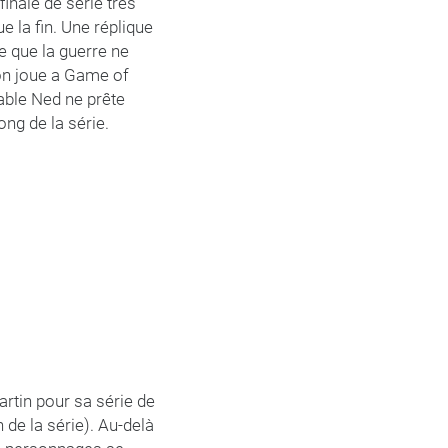
finale de série très
e la fin. Une réplique
 que la guerre ne
on joue a Game of
rable Ned ne prête
ong de la série.
Martin pour sa série de
 de la série). Au-delà