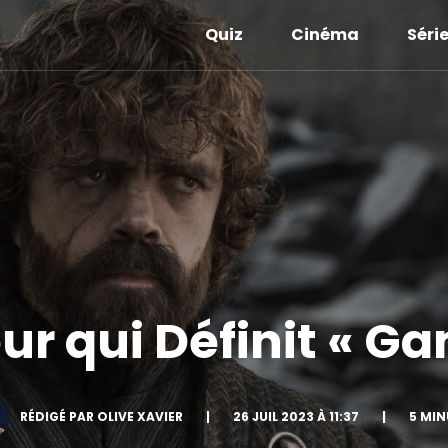
Quiz
Cinéma
Séri
ur qui Définit « G
RÉDIGÉ PAR OLIVE XAVIER
|
26 JUIL 2023 À 11:37
|
5 MIN