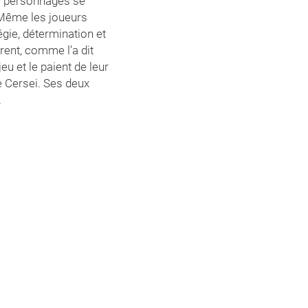
les personnages se
. Même les joueurs
gie, détermination et
ent, comme l’a dit
u et le paient de leur
de Cersei. Ses deux
.