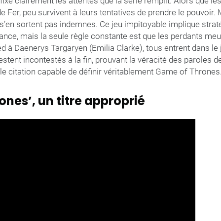
e fixe clairement les attentes que la série remplit. Alors que 
de Fer, peu survivent à leurs tentatives de prendre le pouvoir
’en sortent pas indemnes. Ce jeu impitoyable implique straté
nce, mais la seule règle constante est que les perdants meur
d à Daenerys Targaryen (Emilia Clarke), tous entrent dans le je
estent incontestés à la fin, prouvant la véracité des paroles 
le citation capable de définir véritablement Game of Thrones
nes’, un titre approprié