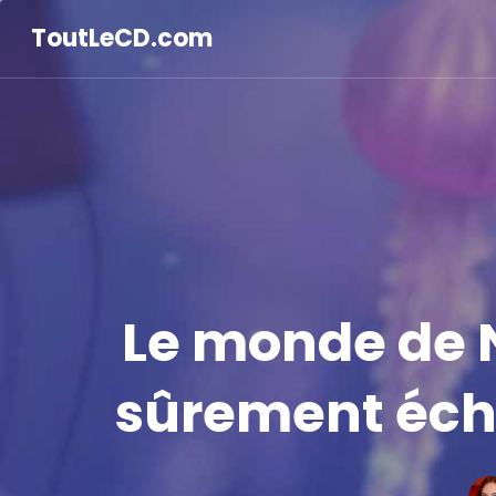
ToutLeCD.com
Le monde de N
sûrement écha