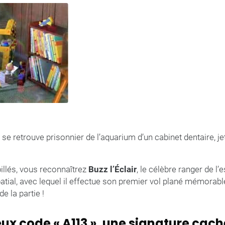
e retrouve prisonnier de l’aquarium d’un cabinet dentaire, jete
illés, vous reconnaîtrez
Buzz l’Éclair
, le célèbre ranger de l
atial, avec lequel il effectue son premier vol plané mémorab
e la partie !
eux code « A113 », une signature cac