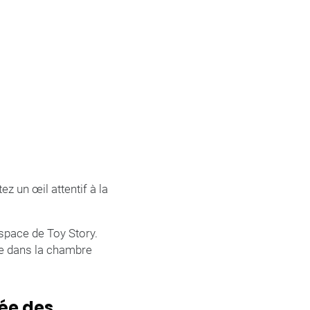
z un œil attentif à la
’espace de Toy Story.
le dans la chambre
hée des