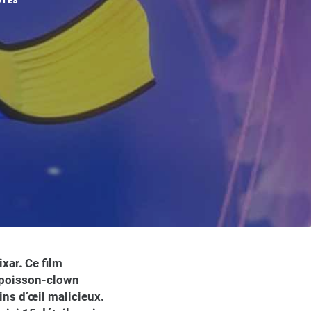
UTES
xar. Ce film
n poisson-clown
ins d’œil malicieux.