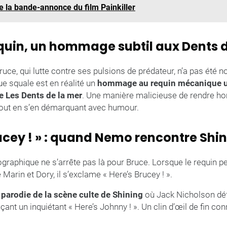
 la bande-annonce du film Painkiller
equin, un hommage subtil aux Dents 
ruce, qui lutte contre ses pulsions de prédateur, n’a pas été 
e squale est en réalité un
hommage au requin mécanique ut
e Les Dents de la mer
. Une manière malicieuse de rendre 
tout en s’en démarquant avec humour.
rucey ! » : quand Nemo rencontre Shi
raphique ne s’arrête pas là pour Bruce. Lorsque le requin per
 Marin et Dory, il s’exclame « Here’s Brucey ! ».
 parodie de la scène culte de Shining
où Jack Nicholson dé
ant un inquiétant « Here’s Johnny ! ». Un clin d’œil de fin con