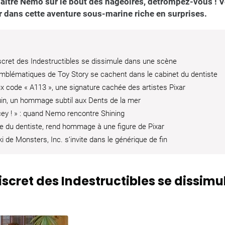
aître Nemo sur le bout des nageoires, détrompez-vous ! Vo
 dans cette aventure sous-marine riche en surprises.
scret des Indestructibles se dissimule dans une scène
emblématiques de Toy Story se cachent dans le cabinet du dentiste
x code « A113 », une signature cachée des artistes Pixar
uin, un hommage subtil aux Dents de la mer
cey ! » : quand Nemo rencontre Shining
èce du dentiste, rend hommage à une figure de Pixar
 de Monsters, Inc. s’invite dans le générique de fin
discret des Indestructibles se dissim