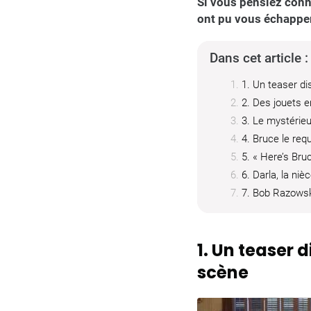
Si vous pensiez conn
ont pu vous échapper
Dans cet article :
1. Un teaser di
2. Des jouets 
3. Le mystérieu
4. Bruce le req
5. « Here’s Bru
6. Darla, la ni
7. Bob Razowski
1. Un teaser 
scène