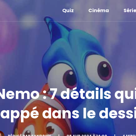
Quiz
Cinéma
Séri
emo : 7 détails qu
ppé dans le dess