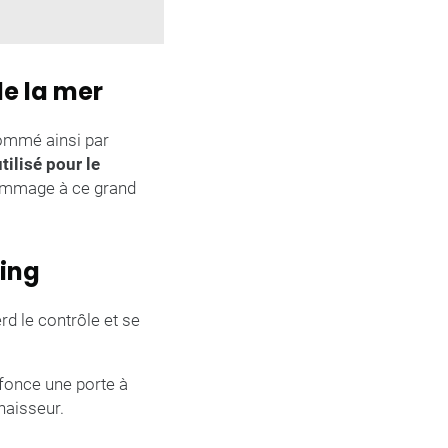
de la mer
nommé ainsi par
ilisé pour le
hommage à ce grand
ning
d le contrôle et se
fonce une porte à
naisseur.