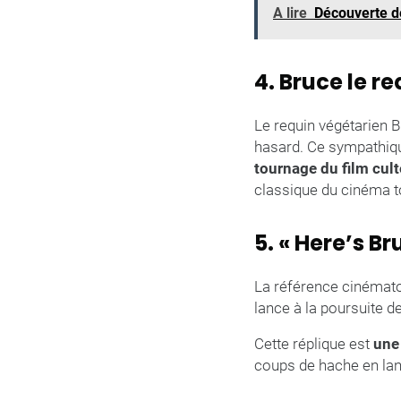
A lire
Découverte de
4. Bruce le r
Le requin végétarien B
hasard. Ce sympathiqu
tournage du film cult
classique du cinéma 
5. « Here’s B
La référence cinématog
lance à la poursuite de
Cette réplique est
une
coups de hache en lanç