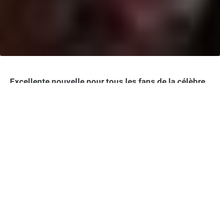
Excellente nouvelle pour tous les fans de la célèbre
saga fantastique : Warner Bros. a officiellement
annoncé le retour en Terre du Milieu avec de
nouveaux films Le Seigneur des anneaux prévus
pour 2026. Peter Jackson, le réalisateur de la
trilogie originale, sera de la partie en tant que
producteur. Cerise sur le gâteau, Andy Serkis
reprendra son rôle emblématique de Gollum et
passera derrière la caméra pour réaliser le premier
volet intitulé The Hunt for Gollum.
Dans cet article :