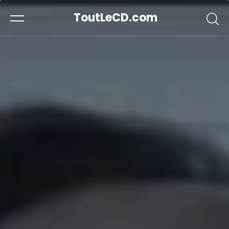
ToutLeCD.com