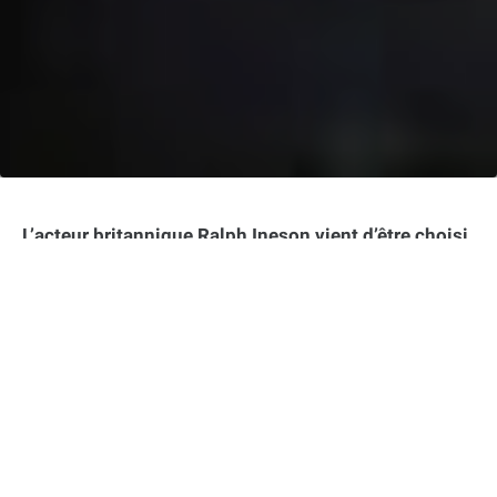
L’acteur britannique Ralph Ineson vient d’être choisi
pour incarner le super-vilain Galactus dans le
prochain film les 4 Fantastiques de Marvel Studios.
Cette information a été confirmée ce mardi par
plusieurs sources, dont The Hollywood Reporter et
Variety. Ineson est notamment connu pour ses rôles
dans Game of Thrones, la saga Harry Potter ou
encore le film d’horreur The Witch.
Dans cet article :