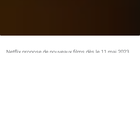
Netflix propose de nouveaux films dès le 11 mai 2023.
Les fans de romance pourront découvrir Royalteen
Princesse Margrethe, un spin-off de la série Royalteen
qui met en avant la princesse Margrethe. Le film suit
l’adolescente paumée qui essaie de reprendre le cours
de sa vie après le scandale du bal de promo. Mais les
drames familiaux s’enchaînent et la vie de Margrethe
devient de plus en plus compliquée. Comment va-t-elle
faire pour garder la face et être normale malgré tout ?
Pour ceux qui préfèrent les comédies, Netflix propose
¡Que viva México! une production mexicaine qui suit les
tribulations de Pancho Reyes, un père de famille qui