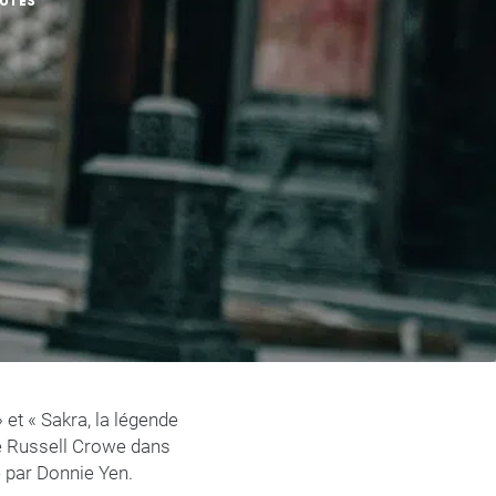
NUTES
 et « Sakra, la légende
e Russell Crowe dans
é par Donnie Yen.