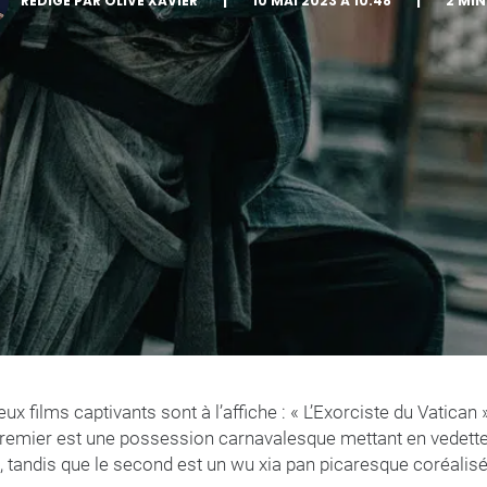
RÉDIGÉ PAR OLIVE XAVIER
|
10 MAI 2023 À 10:48
|
2 MI
x films captivants sont à l’affiche : « L’Exorciste du Vatican »
premier est une possession carnavalesque mettant en vedett
é, tandis que le second est un wu xia pan picaresque coréalis