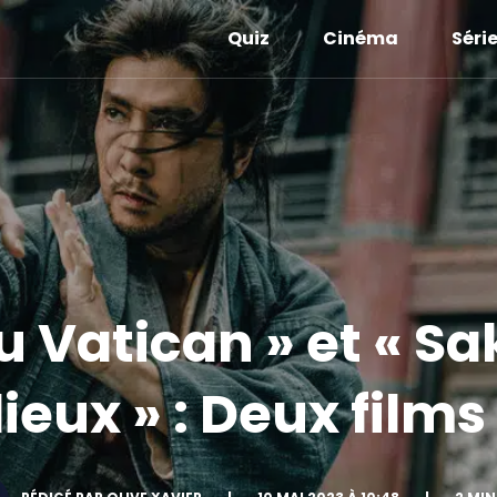
Quiz
Cinéma
Séri
du Vatican » et « Sa
eux » : Deux films