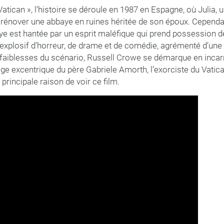
Vatican », l’histoire se déroule en 1987 en Espagne, où Julia, 
 rénover une abbaye en ruines héritée de son époux. Cependa
e est hantée par un esprit maléfique qui prend possession de
 explosif d’horreur, de drame et de comédie, agrémenté d’un
s faiblesses du scénario, Russell Crowe se démarque en inca
e excentrique du père Gabriele Amorth, l’exorciste du Vatica
a principale raison de voir ce film.