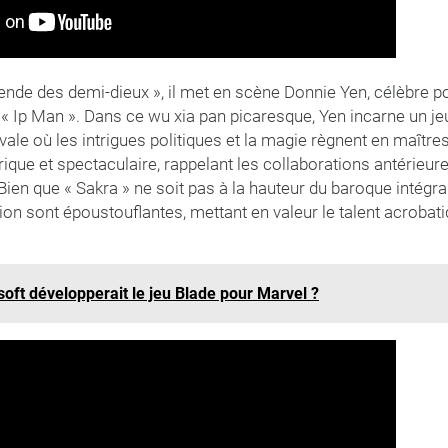
gende des demi-dieux », il met en scène Donnie Yen, célèbre 
e « Ip Man ». Dans ce wu xia pan picaresque, Yen incarne un 
le où les intrigues politiques et la magie règnent en maître
ique et spectaculaire, rappelant les collaborations antérieur
 Bien que « Sakra » ne soit pas à la hauteur du baroque intégr
tion sont époustouflantes, mettant en valeur le talent acroba
oft développerait le jeu Blade pour Marvel ?