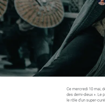
Ce mercredi 10 mai, deu
des demi-dieux ». Le 
le rôle d’un super-cur