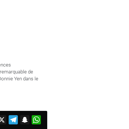
iences
n remarquable de
Donnie Yen dans le
acebook
X
Telegram
Snapchat
WhatsApp