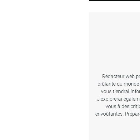
Rédacteur web pas
brûlante du monde d
vous tiendrai inf
J'explorerai égalem
vous à des crit
envoûtantes. Prépare