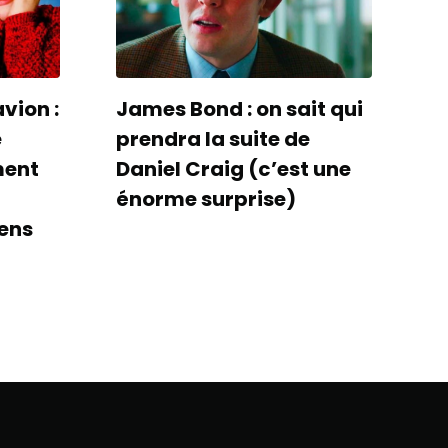
avion :
James Bond : on sait qui
e
prendra la suite de
ment
Daniel Craig (c’est une
énorme surprise)
ens