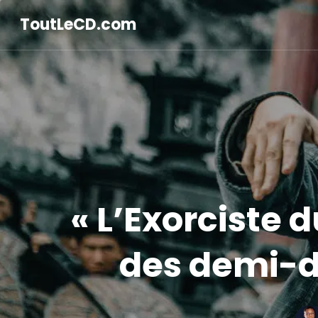
ToutLeCD.com
« L’Exorciste 
des demi-di