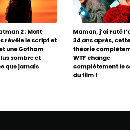
atman 2 : Matt
Maman, j’ai raté l’
 révèle le script et
34 ans après, cett
et une Gotham
théorie complète
plus sombre et
WTF change
ée que jamais
complètement le s
du film !