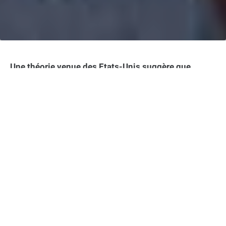
Une théorie venue des Etats-Unis suggère que
l’équipe des Thunderbolts pourrait être entièrement
remplacée dans les futurs films du Marvel Cinematic
Universe (MCU). Selon cette hypothèse, la première
équipe des Thunderbolts, qui fera ses débuts dans
le film éponyme prévu pour 2025, pourrait connaître
une fin tragique. Cette disparition ouvrirait alors la
voie à une nouvelle équipe d’anti-héros pour
prendre le relais dans les prochains films de la
franchise. Mais qui seraient ces nouveaux membres
potentiels ? Et comment s’intègreraient-ils dans le
MCU ?