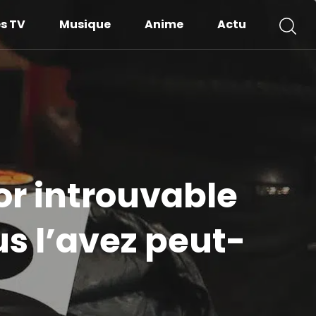
es TV
Musique
Anime
Actu
or introuvable
us l’avez peut-