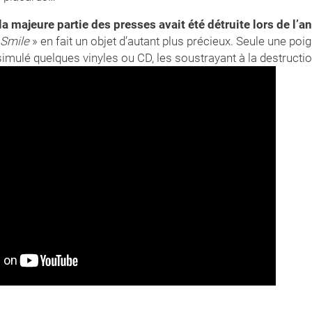
la majeure partie des presses avait été détruite lors de l’a
Smile
» en fait un objet d’autant plus précieux. Seule une poi
simulé quelques vinyles ou CD, les soustrayant à la destructio