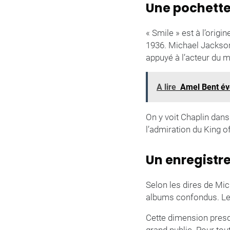
Une pochette
« Smile » est à l’orig
1936. Michael Jackso
appuyé à l’acteur du m
A lire
Amel Bent évo
On y voit Chaplin dans
l’admiration du King 
Un enregistr
Selon les dires de Mi
albums confondus. Le c
Cette dimension presq