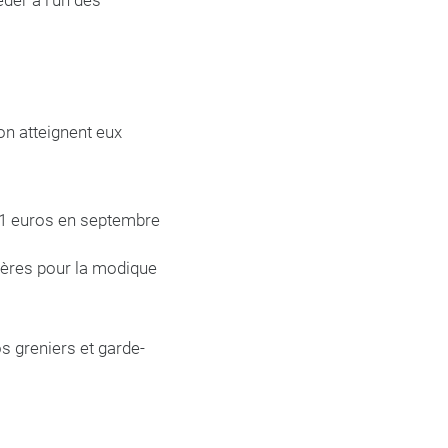
éder à l’un des
on atteignent eux
81 euros en septembre
chères pour la modique
os greniers et garde-