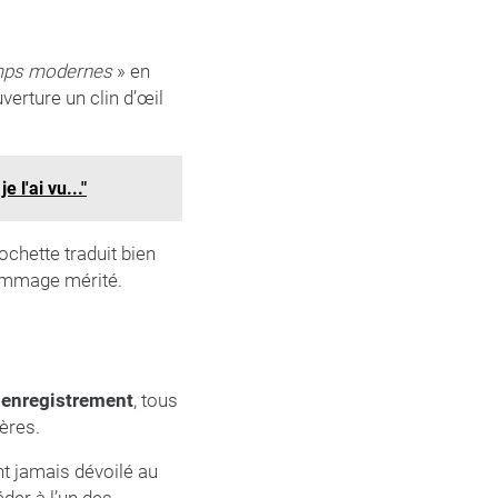
mps modernes
» en
verture un clin d’œil
l'ai vu..."
chette traduit bien
hommage mérité.
r enregistrement
, tous
ères.
nt jamais dévoilé au