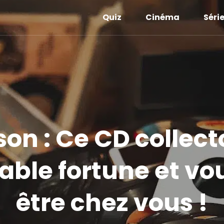
Quiz
Cinéma
Séri
on : Ce CD collect
able fortune et vo
être chez vous !