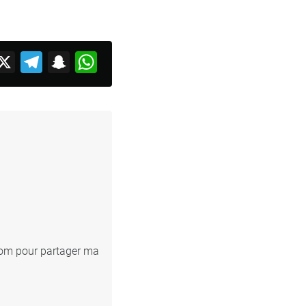
acebook
X
Telegram
Snapchat
WhatsApp
.com pour partager ma