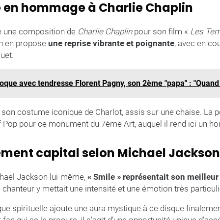
 en hommage à Charlie Chaplin
ine une composition de
Charlie Chaplin
pour son film «
Les Te
n en propose
une reprise vibrante et poignante
, avec en cou
uet.
que avec tendresse Florent Pagny, son 2ème "papa" : "Quand je 
 son costume iconique de Charlot, assis sur une chaise. La po
of Pop pour ce monument du 7ème Art, auquel il rend ici un 
ement capital selon Michael Jackson
chael Jackson lui-même,
« Smile » représentait son meilleu
hanteur y mettait une intensité et une émotion très particuli
ue spirituelle ajoute une aura mystique à ce disque finaleme