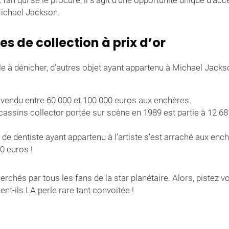
 fan qui se le procure, il s’agit d’une opportunité unique d’acc
ichael Jackson.
es de collection à prix d’or
e à dénicher, d’autres objet ayant appartenu à Michael Jacks
 vendu entre 60 000 et 100 000 euros aux enchères.
assins collector portée sur scène en 1989 est partie à 12 6
 de dentiste ayant appartenu à l’artiste s’est arraché aux en
 euros !
erchés par tous les fans de la star planétaire. Alors, pistez v
nt-ils LA perle rare tant convoitée !