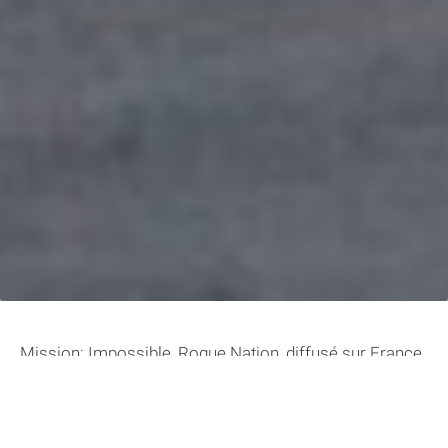
Mission: Impossible, Rogue Nation, diffusé sur France
2 ce dimanche 2 juillet 2023, met en scène Tom Cruise
dans un rôle d’action périlleux où il échappe
constamment à la mort. Dans ce cinquième volet de la