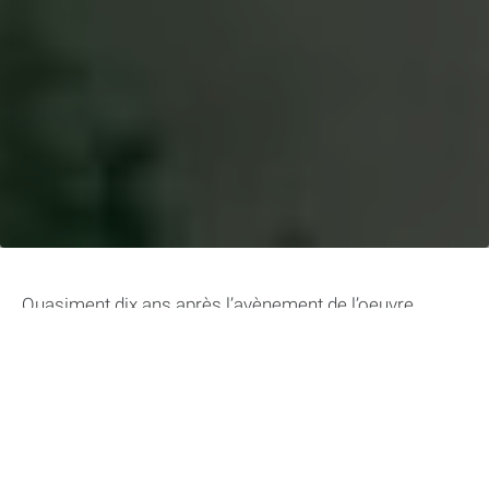
Quasiment dix ans après l’avènement de l’oeuvre
cinématographique Godzilla (2014) de Gareth Edwards,
le MonsterVerse fait ses débuts à la télévision avec
une série live action inédite qui explore notamment les
retombées de la dévastation de San Francisco. Fort
d’un budget conséquent, entre autres, Monarch: Legacy
of Monsters a de quoi séduire et ne pâlit pas face aux
blockbusters diffusés sur grand écran.