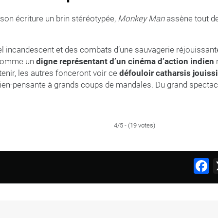
son écriture un brin stéréotypée,
Monkey Man
assène tout 
el incandescent et des combats d’une sauvagerie réjouissant
e comme un
digne représentant d’un cinéma d’action indien
nir, les autres fonceront voir ce
défouloir catharsis jouissi
 bien-pensante à grands coups de mandales. Du grand specta
4/5 - (19 votes)
F