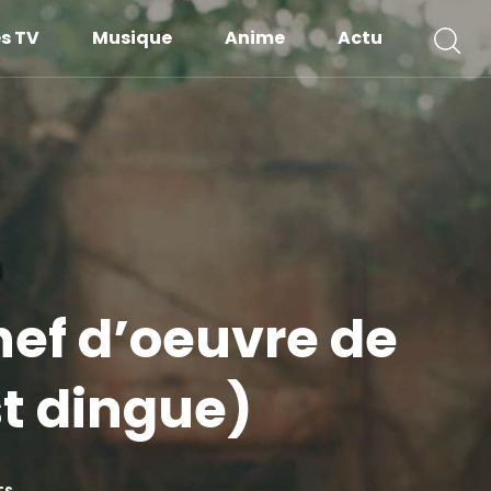
es TV
Musique
Anime
Actu
hef d’oeuvre de
st dingue)