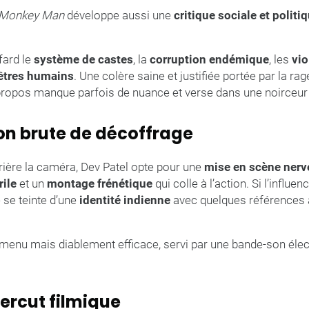
Monkey Man
développe aussi une
critique sociale et politi
fard le
système de castes
, la
corruption endémique
, les
vio
’êtres humains
. Une colère saine et justifiée portée par la r
 propos manque parfois de nuance et verse dans une noirceur 
ion brute de décoffrage
ière la caméra, Dev Patel opte pour une
mise en scène ner
rile
et un
montage frénétique
qui colle à l’action. Si l’influ
e se teinte d’une
identité indienne
avec quelques références 
menu mais diablement efficace, servi par une bande-son élec
percut filmique