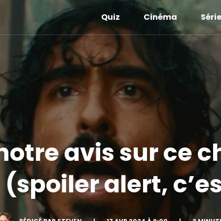
Quiz
Cinéma
Séri
otre avis sur ce c
 (spoiler alert, c’e