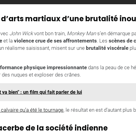
d’arts martiaux d’une brutalité inou
avec
John Wick
vont bon train,
Monkey Man
s’en démarque p
e
et la
violence crue de ses affrontements
. Les
scènes de 
n réalisme saisissant, misent sur une
brutalité viscérale
plu
.
rformance physique impressionnante
dans la peau de ce h
r des nuques et exploser des crânes.
 va bien" : un film qui fait parler de lui
 calvaire qu’a été le tournage
, le résultat en est d’autant plus b
acerbe de la société indienne