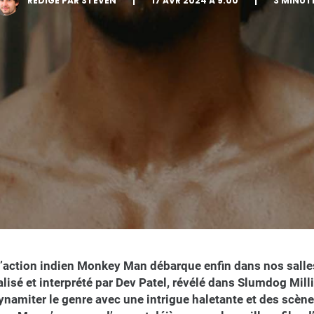
RÉDIGÉ PAR STEVEN
|
17 AVR 2024 À 9:00
|
3 MINUT
 d’action indien Monkey Man débarque enfin dans nos sall
alisé et interprété par Dev Patel, révélé dans Slumdog Mill
namiter le genre avec une intrigue haletante et des scène