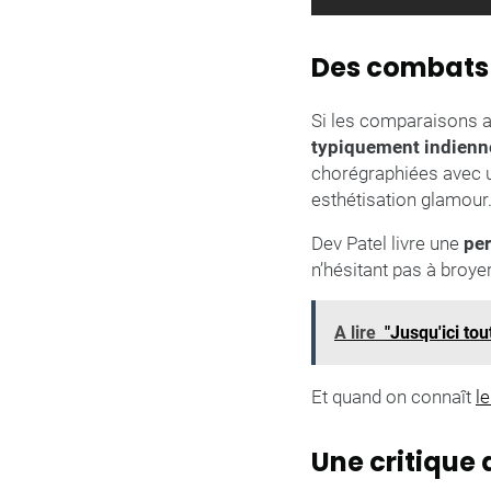
Des combats 
Si les comparaisons 
typiquement indienn
chorégraphiées avec u
esthétisation glamour
Dev Patel livre une
pe
n’hésitant pas à broye
A lire
"Jusqu'ici tout
Et quand on connaît
le
Une critique 