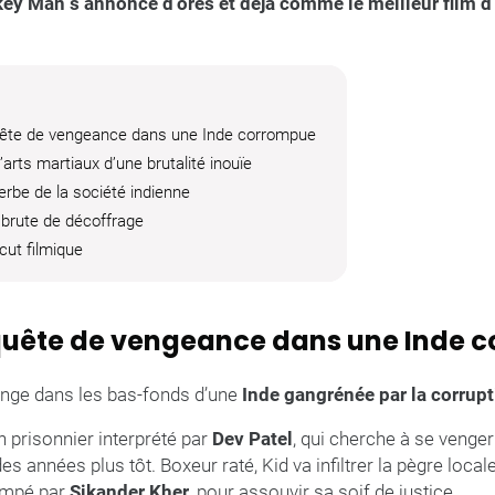
ey Man s’annonce d’ores et déjà comme le meilleur film d
uête de vengeance dans une Inde corrompue
rts martiaux d’une brutalité inouïe
erbe de la société indienne
 brute de décoffrage
cut filmique
quête de vengeance dans une Inde 
nge dans les bas-fonds d’une
Inde gangrénée par la corrupti
n prisonnier interprété par
Dev Patel
, qui cherche à se venge
s années plus tôt. Boxeur raté, Kid va infiltrer la pègre locale
campé par
Sikander Kher
, pour assouvir sa soif de justice.