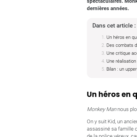
spectaculaires. Monk
dernières années.
Dans cet article :
Un héros en q
Des combats d’a
Une critique ac
Une réalisation
Bilan : un upper
Un héros en 
Monkey Man
nous plo
On y suit Kid, un ancie
assassiné sa famille de
de la police véreux, 