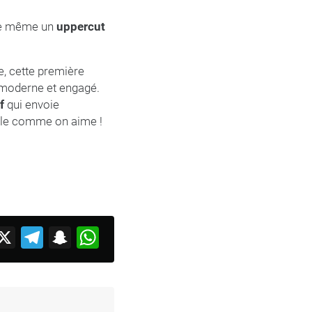
de même un
uppercut
e, cette première
moderne et engagé.
f
qui envoie
cle comme on aime !
acebook
X
Telegram
Snapchat
WhatsApp