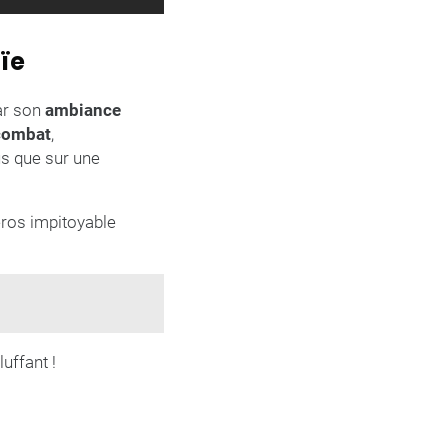
ïe
ar son
ambiance
combat
,
s que sur une
éros impitoyable
luffant !