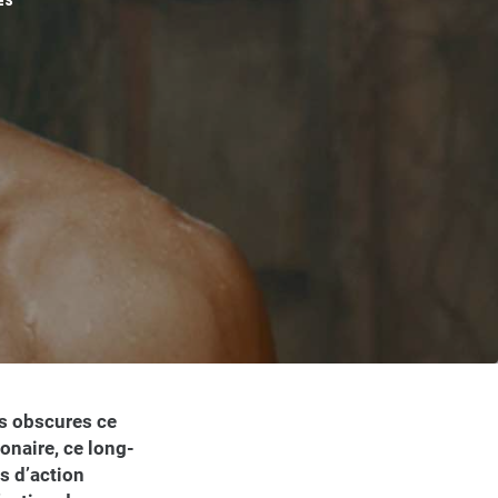
ES
es obscures ce
ionaire, ce long-
s d’action