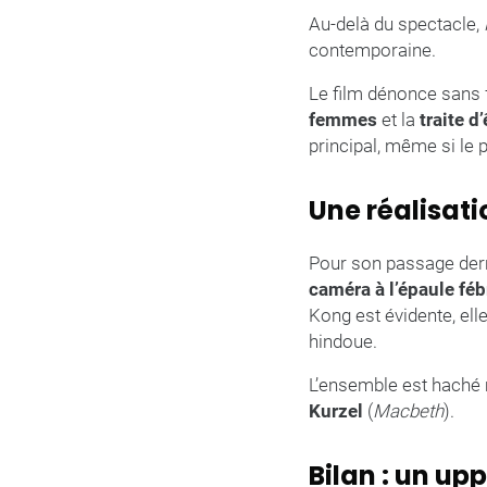
Au-delà du spectacle,
contemporaine.
Le film dénonce sans 
femmes
et la
traite d
principal, même si le
Une réalisat
Pour son passage derr
caméra à l’épaule féb
Kong est évidente, ell
hindoue.
L’ensemble est haché 
Kurzel
(
Macbeth
).
Bilan : un up