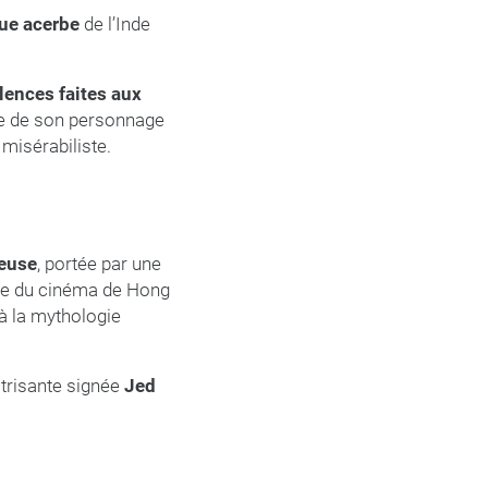
que acerbe
de l’Inde
lences faites aux
age de son personnage
misérabiliste.
veuse
, portée par une
ence du cinéma de Hong
à la mythologie
trisante signée
Jed