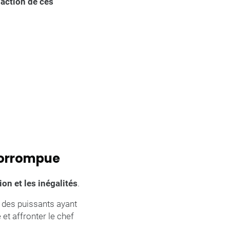
’action de ces
corrompue
on et les inégalités
.
r des puissants ayant
 et affronter le chef