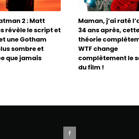
atman 2 : Matt
Maman, j’ai raté l’
 révèle le script et
34 ans après, cett
et une Gotham
théorie complète
plus sombre et
WTF change
ée que jamais
complètement le s
du film !