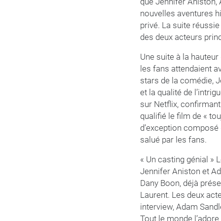
que Jennifer Aniston,
nouvelles aventures hi
privé. La suite réussi
des deux acteurs prin
Une suite à la hauteur
les fans attendaient a
stars de la comédie, J
et la qualité de l’intr
sur Netflix, confirman
qualifié le film de « t
d’exception composé d
salué par les fans.
« Un casting génial » 
Jennifer Aniston et Ad
Dany Boon, déjà présen
Laurent. Les deux act
interview, Adam Sandl
Tout le monde l’adore 