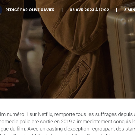
RÉDIGÉ PAR OLIVE XAVIER
|
03 AVR 2023 À 17:02
|
3 MI
ilm numéro 1 sur Netflix, remporte tous les suffrages depuis 
a comédie policière sortie en 2019 a immédiatement conquis le
rigue du film. Avec un casting d’exception regroupant des star