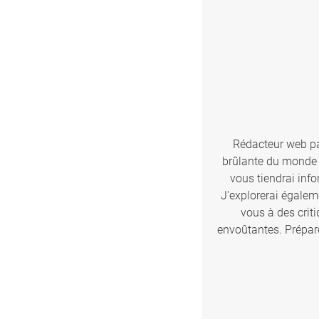
Rédacteur web pas
brûlante du monde d
vous tiendrai inf
J'explorerai égalem
vous à des crit
envoûtantes. Prépare