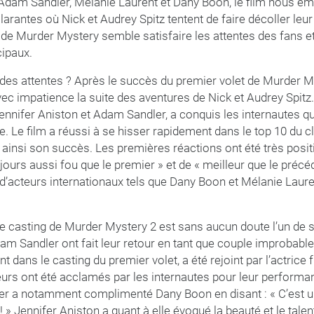
 Adam Sandler, Mélanie Laurent et Dany Boon, le film nous 
larantes où Nick et Audrey Spitz tentent de faire décoller leu
e de Murder Mystery semble satisfaire les attentes des fans et
cipaux.
 des attentes ? Après le succès du premier volet de Murder M
vec impatience la suite des aventures de Nick et Audrey Spitz
ennifer Aniston et Adam Sandler, a conquis les internautes qu
igue. Le film a réussi à se hisser rapidement dans le top 10 du
t ainsi son succès. Les premières réactions ont été très posit
oujours aussi fou que le premier » et de « meilleur que le précé
’acteurs internationaux tels que Dany Boon et Mélanie Laure
Le casting de Murder Mystery 2 est sans aucun doute l’un de 
am Sandler ont fait leur retour en tant que couple improbable
t dans le casting du premier volet, a été rejoint par l’actrice
eurs ont été acclamés par les internautes pour leur performa
er a notamment complimenté Dany Boon en disant : « C’est 
! » Jennifer Aniston a quant à elle évoqué la beauté et le tale