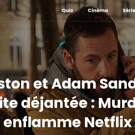
Quiz
Cinéma
Séri
ston et Adam Sand
te déjantée : Mur
enflamme Netflix