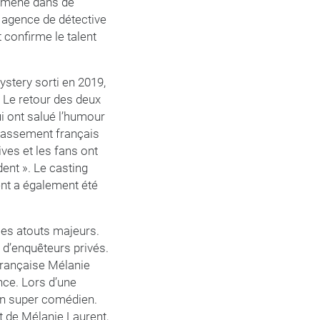
emmène dans de
r agence de détective
 confirme le talent
ystery sorti en 2019,
. Le retour des deux
i ont salué l’humour
 classement français
ives et les fans ont
dent ». Le casting
nt a également été
ses atouts majeurs.
 d’enquêteurs privés.
 française Mélanie
nce. Lors d’une
un super comédien.
nt de Mélanie Laurent,