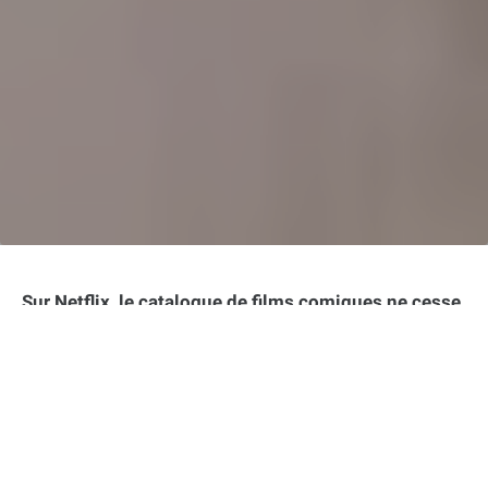
Sur Netflix, le catalogue de films comiques ne cesse
de s’enrichir au fil des années. Et pour cause, la
plateforme de streaming américaine a bien compris
l’intérêt de proposer un large choix de comédies
pour satisfaire tous les types de publics. Des
comédies romantiques aux parodies absurdes en
passant par les films d’humour noir, il y en a pour
tous les goûts. Envie de passer une soirée détente