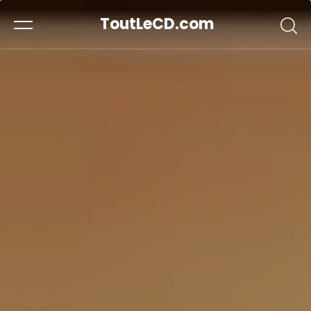
ToutLeCD.com