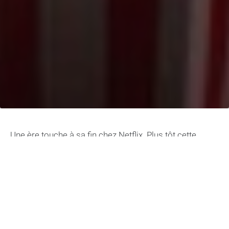
Une ère touche à sa fin chez Netflix. Plus tôt cette
année, il a été annoncé que l’entreprise fermerait son
service de location de DVD sur DVD.com, qui l’a portée
là où elle en est aujourd’hui. Pendant 25 ans, même
lorsque le streaming est devenu la priorité de Netflix, la
commande de DVD était encore une réalité pour tous
ceux qui préféraient les supports physiques à la
plateforme principale. À un peu moins d’un mois et