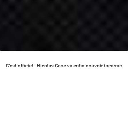
C’est officiel : Nicolas Cage va enfin pouvoir incarner
Spider-Man Noir en chair et en os dans une toute
nouvelle série Amazon Prime Video. L’acteur, qui
avait déjà prêté sa voix au personnage dans le film
d’animation Spider-Man: New Generation, va ainsi
pouvoir explorer plus en profondeur cet univers
sombre et fascinant. Une nouvelle qui devrait réjouir
les fans de l’homme-araignée et de l’interprète
excentrique.