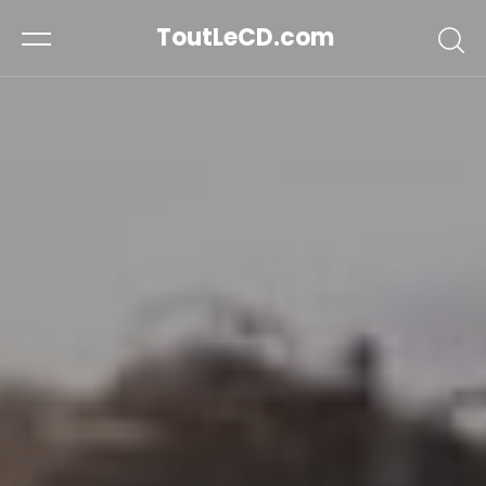
ToutLeCD.com