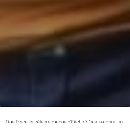
One Piece, le célèbre manga d’Eiichirō Oda, a connu un
immense succès dans le monde entier, avec plus de