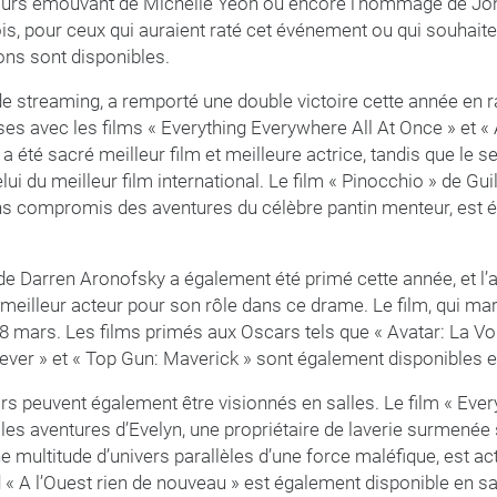
ours émouvant de Michelle Yeoh ou encore l’hommage de John
, pour ceux qui auraient raté cet événement ou qui souhaiten
ons sont disponibles.
 de streaming, a remporté une double victoire cette année en ra
 avec les films « Everything Everywhere All At Once » et « A
a été sacré meilleur film et meilleure actrice, tandis que le
lui du meilleur film international. Le film « Pinocchio » de Gu
s compromis des aventures du célèbre pantin menteur, est 
 de Darren Aronofsky a également été primé cette année, et l
 meilleur acteur pour son rôle dans ce drame. Le film, qui m
 8 mars. Les films primés aux Oscars tels que « Avatar: La Voie
ver » et « Top Gun: Maverick » sont également disponibles e
s peuvent également être visionnés en salles. Le film « Ever
e les aventures d’Evelyn, une propriétaire de laverie surmené
multitude d’univers parallèles d’une force maléfique, est ac
d « A l’Ouest rien de nouveau » est également disponible en sa