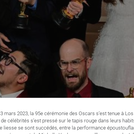
 13 mars 2023, la 95e cérémonie des Oscars s’est tenue à Los
 de célébrités s’est pressé sur le tapis rouge dans leurs habit
 liesse se sont succédés, entre la performance époustouflan