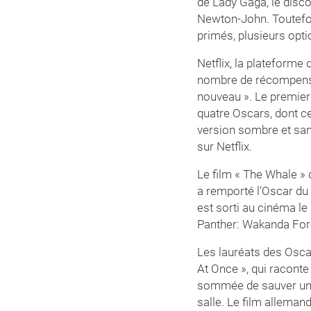
de Lady Gaga, le disc
Newton-John. Toutefois
primés, plusieurs opti
Netflix, la plateforme
nombre de récompenses
nouveau ». Le premier 
quatre Oscars, dont ce
version sombre et san
sur Netflix.
Le film « The Whale »
a remporté l’Oscar du
est sorti au cinéma le
Panther: Wakanda Fore
Les lauréats des Oscar
At Once », qui racont
sommée de sauver une 
salle. Le film alleman