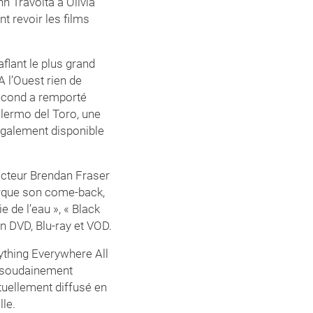
 Travolta à Olivia
t revoir les films
flant le plus grand
 l’Ouest rien de
 second a remporté
illermo del Toro, une
également disponible
’acteur Brendan Fraser
arque son come-back,
 de l’eau », « Black
n DVD, Blu-ray et VOD.
ything Everywhere All
e soudainement
tuellement diffusé en
lle.