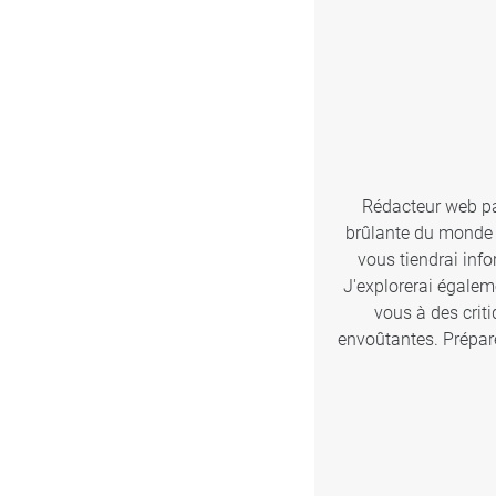
Rédacteur web pas
brûlante du monde d
vous tiendrai inf
J'explorerai égalem
vous à des crit
envoûtantes. Prépare