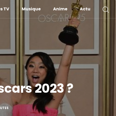
es TV
Musique
Anime
Actu
scars 2023 ?
NUTES