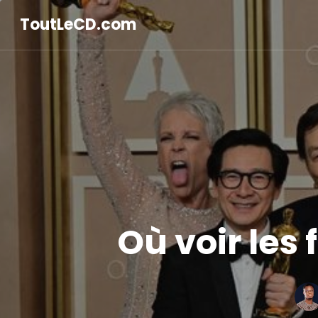
ToutLeCD.com
Où voir les