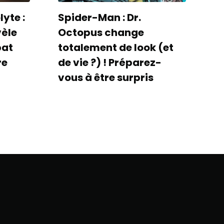
yte :
Spider-Man : Dr.
vèle
Octopus change
bat
totalement de look (et
re
de vie ?) ! Préparez-
vous à être surpris