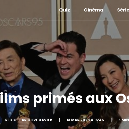
Quiz
Cinéma
Séri
 films primés aux O
RÉDIGÉ PAR OLIVE XAVIER
|
13 MAR 2023 À 15:45
|
3 MI