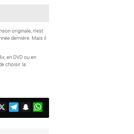
nson originale, n’est
née dernière. Mais il
ix, en DVD ou en
de choisir la
acebook
X
Telegram
Snapchat
WhatsApp