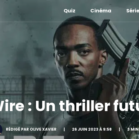
Quiz
Cinéma
Séri
re : Un thriller fut
RÉDIGÉ PAR OLIVE XAVIER
|
26 JUIN 2023 À 9:58
|
3 MI