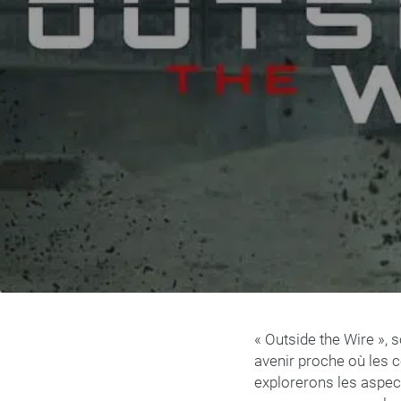
« Outside the Wire », s
avenir proche où les 
explorerons les aspects