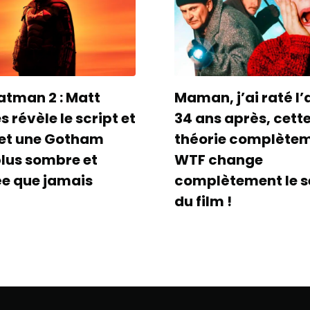
atman 2 : Matt
Maman, j’ai raté l’
 révèle le script et
34 ans après, cett
et une Gotham
théorie complète
plus sombre et
WTF change
ée que jamais
complètement le s
du film !