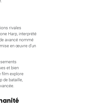
é.
ions rivales
rone Harp, interprété
roïde avancé nommé
a mise en œuvre d’un
dissements
ses et bien
 film explore
de bataille,
 avancée.
umanité