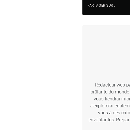
PARTAGER SUR :
Rédacteur web pas
brûlante du monde d
vous tiendrai inf
J'explorerai égalem
vous à des crit
envoûtantes. Prépare