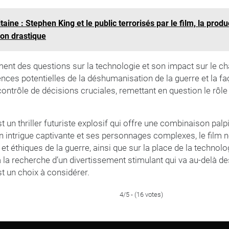
aine : Stephen King et le public terrorisés par le film, la prod
ion drastique
ent des questions sur la technologie et son impact sur le cha
ces potentielles de la déshumanisation de la guerre et la f
contrôle de décisions cruciales, remettant en question le rôl
t un thriller futuriste explosif qui offre une combinaison palpi
on intrigue captivante et ses personnages complexes, le film 
et éthiques de la guerre, ainsi que sur la place de la technol
à la recherche d’un divertissement stimulant qui va au-delà 
st un choix à considérer.
4/5 - (16 votes)