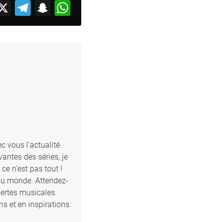
acebook
X
Telegram
Snapchat
WhatsApp
c vous l'actualité
antes des séries, je
e n'est pas tout !
 du monde. Attendez-
vertes musicales
s et en inspirations.