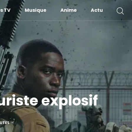
es TV
Musique
Anime
Actu
uriste explosif
NUTES