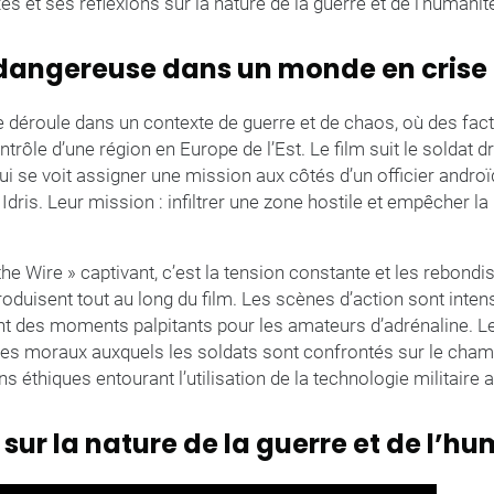
et ses réflexions sur la nature de la guerre et de l’humanit
dangereuse dans un monde en crise
e déroule dans un contexte de guerre et de chaos, où des fact
ntrôle d’une région en Europe de l’Est. Le film suit le soldat d
ui se voit assigner une mission aux côtés d’un officier and
dris. Leur mission : infiltrer une zone hostile et empêcher l
the Wire » captivant, c’est la tension constante et les rebon
roduisent tout au long du film. Les scènes d’action sont inten
nt des moments palpitants pour les amateurs d’adrénaline. Le
s moraux auxquels les soldats sont confrontés sur le champ 
s éthiques entourant l’utilisation de la technologie militaire
 sur la nature de la guerre et de l’h