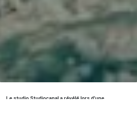
Le studio Studiocanal a révélé lors d’une
conférence au Brand Licensing Europe 2024 à
Londres ses ambitieux projets pour célébrer les 70
ans de Paddington, l’ours en duffel-coat le plus
adoré du grand écran. Au programme : un
quatrième film et une nouvelle série TV qui