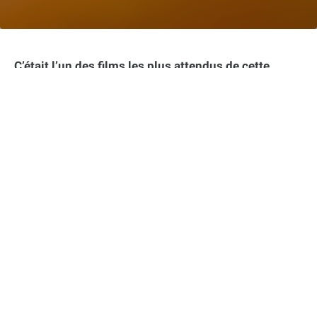
C’était l’un des films les plus attendus de cette
rentrée cinématographique 2024 : Poor Things, de
Yorgos Lanthimos, arrive aujourd’hui dans les salles
obscures. Adaptation du roman éponyme d’Alasdair
Gray, ce long-métrage est clairement un évènement
à lui tout seul. Voici pourquoi vous ne pouvez pas
passer à côté de ce film à voir absolument au
cinéma.
Dans cet article :
Poor Things : un triomphe critique et public
Une distribution 5 étoiles menée par une Emma
Stone magistrale
Un scénario intrigant entre Frankenstein et
émancipation