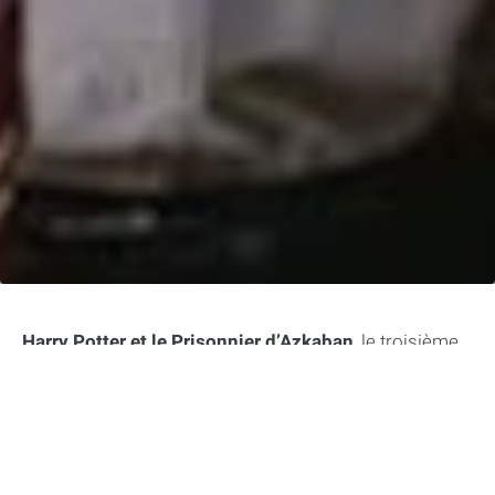
Harry Potter et le Prisonnier d’Azkaban
, le troisième
tome des aventures de notre sorcier préféré, est truffé
de mystères, de magie et de tournants inattendus. C’est
là que
Sirius Black
fait son entrée fracassante et que
le sort des Dursley nous fait (presque) pitié. Pour
mettre à l’épreuve votre savoir sur ce chapitre crucial