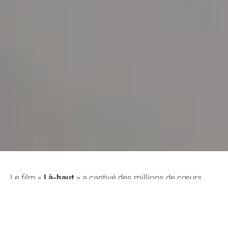
Le film «
Là-haut
» a captivé des millions de cœurs
avec son mélange unique d’aventure et d’émotions. À
travers
les péripéties de Carl
,
Russell et leur maison
volante
, nous avons tous rêvé de toucher les nuages.