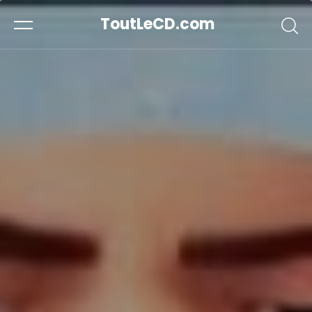
ToutLeCD.com