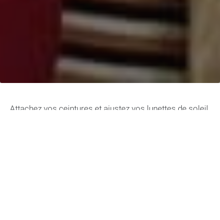
Attachez vos ceintures et ajustez vos lunettes de soleil,
le braquage du siècle vous attend dans
ce quiz sur
« Ocean’s Eleven »
.
Ce film culte, mélange parfait de charisme, suspense et
stratégies ingénieuses, n’a pas fini de nous fasciner.
Vous pensez connaître tous les détails de ce casse
élégant mené par
Danny Ocean
et sa bande ?
Ce quiz
de niveau intermédiaire
est l’occasion de prouver vos
compétences en tant que fan incontesté.