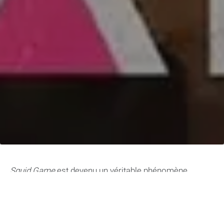
Squid Game
est devenu un véritable phénomène
mondial depuis sa
sortie sur Netflix en 2021
. Cette
série mélange action, suspense et critique sociale à
travers des jeux pour enfants transformés en combats
sanglants.