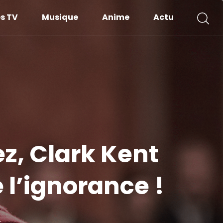
es TV
Musique
Anime
Actu
z, Clark Kent
 l’ignorance !