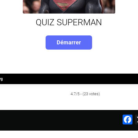
QUIZ SUPERMAN
vg
4.7/5 - (23 votes)
F