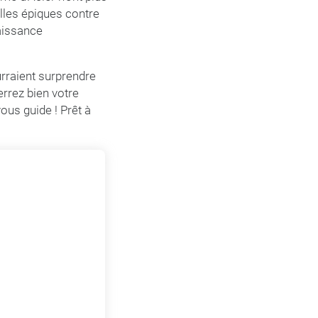
lles épiques contre
naissance
urraient surprendre
errez bien votre
ous guide ! Prêt à