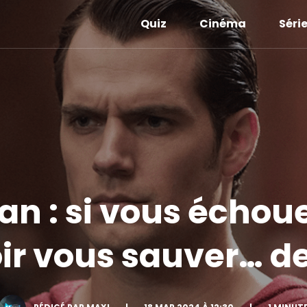
Quiz
Cinéma
Séri
n : si vous échoue
ir vous sauver… de