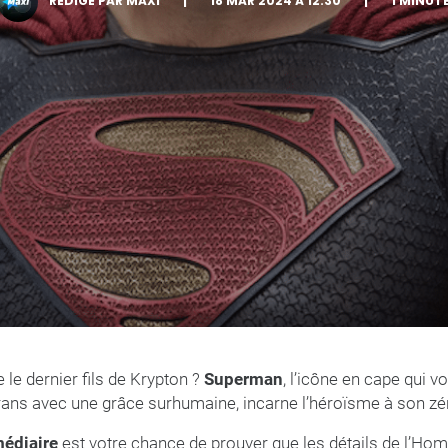
RÉDIGÉ PAR MAXI
|
18 MAR 2024 À 12:30
|
1 MINUT
le dernier fils de Krypton ?
Superman
, l’icône en cape qui v
rans avec une grâce surhumaine, incarne l’héroïsme à son zén
médiaire
est votre chance de prouver que les détails de l’Hom