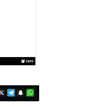
2693
acebook
X
Telegram
Snapchat
WhatsApp