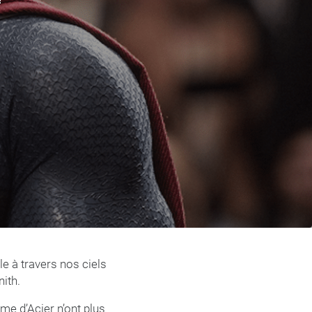
E
ole à travers nos ciels
ith.
me d’Acier n’ont plus