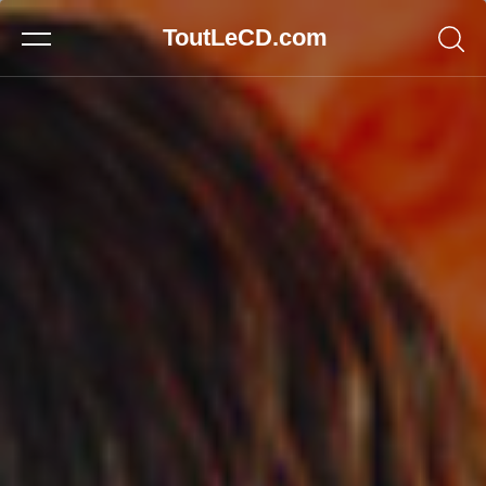
ToutLeCD.com