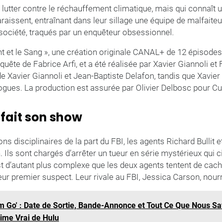
lutter contre le réchauffement climatique, mais qui connaît u
raissent, entraînant dans leur sillage une équipe de malfaiteur
 société, traqués par un enquêteur obsessionnel.
ent et le Sang », une création originale CANAL+ de 12 épisode
nquête de Fabrice Arfi, et a été réalisée par Xavier Giannoli e
de Xavier Giannoli et Jean-Baptiste Delafon, tandis que Xavier
alogues. La production est assurée par Olivier Delbosc pour Cu
fait son show
ns disciplinaires de la part du FBI, les agents Richard Bullit 
. Ils sont chargés d’arrêter un tueur en série mystérieux qui c
est d’autant plus complexe que les deux agents tentent de cach
eur premier suspect. Leur rivale au FBI, Jessica Carson, nour
m Go' : Date de Sortie, Bande-Annonce et Tout Ce Que Nous Sa
ime Vrai de Hulu