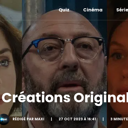
Quiz
Cinéma
Séri
 Créations Origina
RÉDIGÉ PAR MAXI
|
27 OCT 2023 À 16:41
|
3 MINUTE