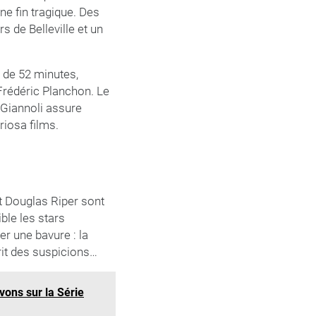
ne fin tragique. Des
s de Belleville et un
s de 52 minutes,
t Frédéric Planchon. Le
 Giannoli assure
riosa films.
et Douglas Riper sont
ible les stars
er une bavure : la
rit des suspicions…
vons sur la Série