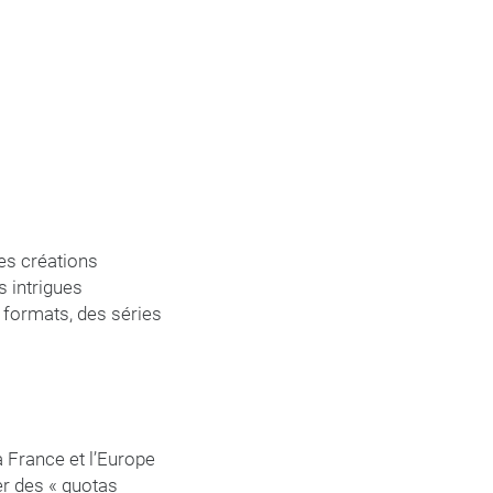
es créations
 intrigues
 formats, des séries
a France et l’Europe
er des « quotas