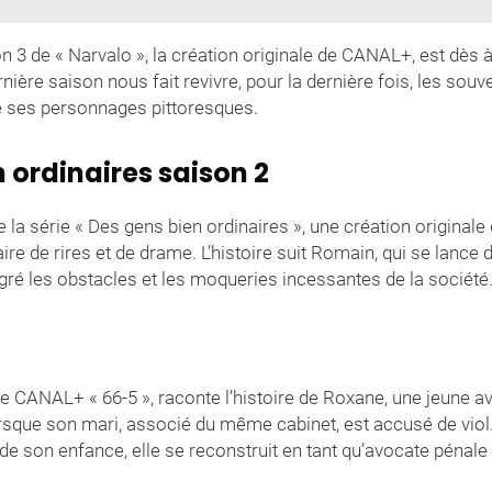
son 3 de « Narvalo », la création originale de CANAL+, est dès 
ière saison nous fait revivre, pour la dernière fois, les souv
de ses personnages pittoresques.
 ordinaires saison 2
 la série « Des gens bien ordinaires », une création origina
e de rires et de drame. L’histoire suit Romain, qui se lance d
gré les obstacles et les moqueries incessantes de la société
de CANAL+ « 66-5 », raconte l’histoire de Roxane, une jeune av
orsque son mari, associé du même cabinet, est accusé de viol
 de son enfance, elle se reconstruit en tant qu’avocate pénale 