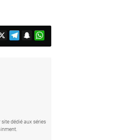
acebook
X
Telegram
Snapchat
WhatsApp
 site dédié aux séries
ainment.