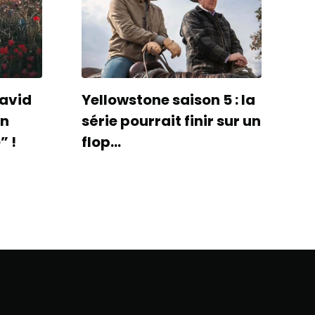
David
Yellowstone saison 5 : la
un
série pourrait finir sur un
” !
flop…