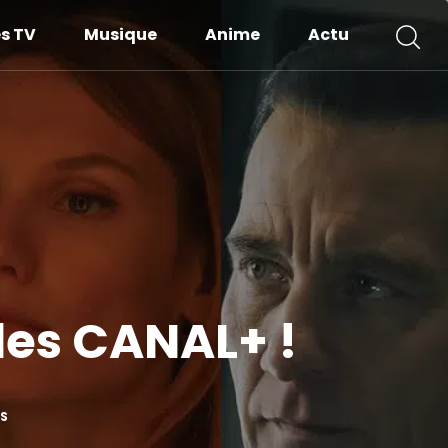
es TV
Musique
Anime
Actu
les CANAL+ !
S