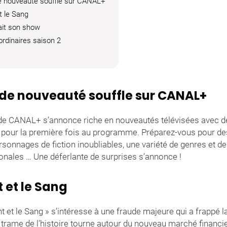
de nouveauté souffle sur CANAL+
t le Sang
ait son show
rdinaires saison 2
s de nouveauté souffle sur CANAL+
de CANAL+ s’annonce riche en nouveautés télévisées avec d
s pour la première fois au programme. Préparez-vous pour des
onnages de fiction inoubliables, une variété de genres et de
ionales … Une déferlante de surprises s’annonce !
t et le Sang
nt et le Sang » s’intéresse à une fraude majeure qui a frappé l
 trame de l’histoire tourne autour du nouveau marché financi