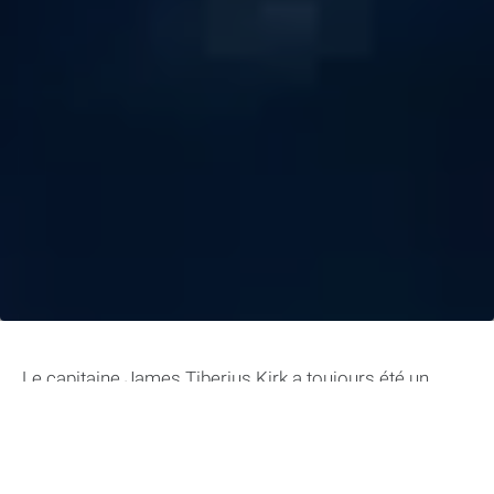
Le capitaine James Tiberius Kirk a toujours été un
personnage complexe, voire un peu cow-boy. Dans
« Star Trek: The Original Series », il était prompt à
utiliser ses poings, n’hésitait jamais à ignorer les
ordres, et était, bien sûr, un séducteur impénitent. Les