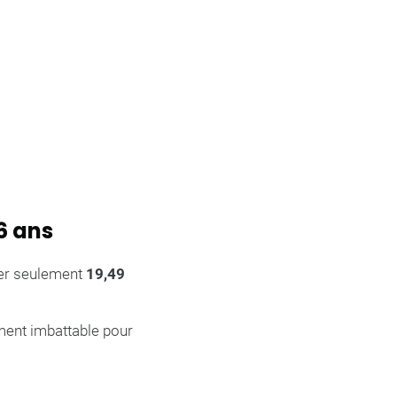
6 ans
ayer seulement
19,49
ement imbattable pour