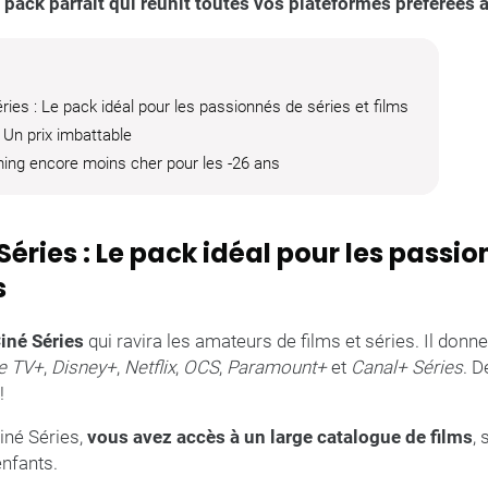
pack parfait qui réunit toutes vos plateformes préférées à
ries : Le pack idéal pour les passionnés de séries et films
 Un prix imbattable
ing encore moins cher pour les -26 ans
Séries : Le pack idéal pour les passi
s
iné Séries
qui ravira les amateurs de films et séries. Il don
e TV+
,
Disney+
,
Netflix
,
OCS
,
Paramount+
et
Canal+ Séries
. D
!
iné Séries,
vous avez accès à un large catalogue de films
,
nfants.