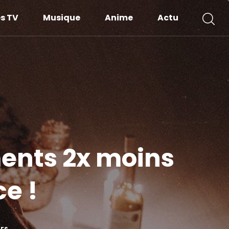
es TV
Musique
Anime
Actu
ents 2x moins
ce !