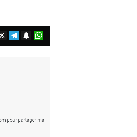
acebook
X
Telegram
Snapchat
WhatsApp
.com pour partager ma