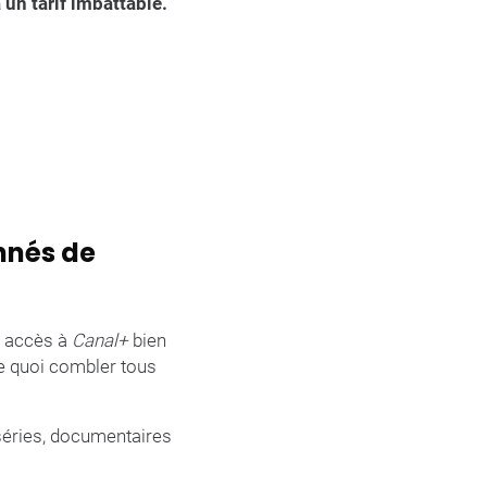
 un tarif imbattable.
onnés de
ne accès à
Canal+
bien
e quoi combler tous
 séries, documentaires