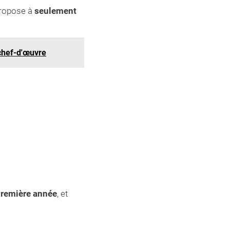
propose à
seulement
 chef-d'œuvre
première année
, et