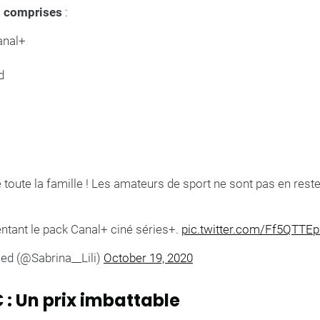
s comprises
:
anal+
d
re toute la famille ! Les amateurs de sport ne sont pas en rest
tentant le pack Canal+ ciné séries+.
pic.twitter.com/Ff5QTTEp
ed (@Sabrina__Lili)
October 19, 2020
 : Un prix imbattable