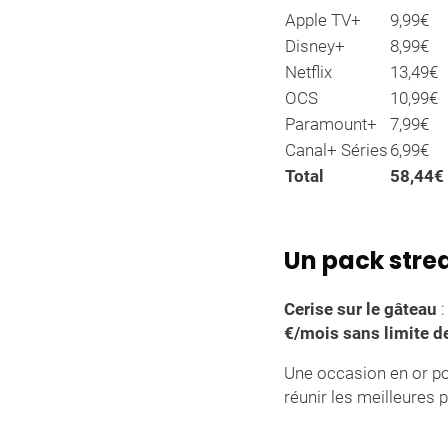
Apple TV+
9,99€
Disney+
8,99€
Netflix
13,49€
OCS
10,99€
Paramount+
7,99€
Canal+ Séries
6,99€
Total
58,44€
Un pack stre
Cerise sur le gâteau
:
€/mois sans limite d
Une occasion en or po
réunir les meilleures p