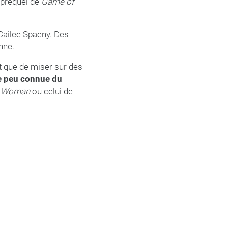
e préquel de
Game of
 Cailee Spaeny. Des
nne.
ôt que de miser sur des
re peu connue du
 Woman
ou celui de