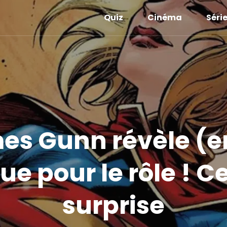
Quiz
Cinéma
Séri
mes Gunn révèle (e
nue pour le rôle ! C
surprise