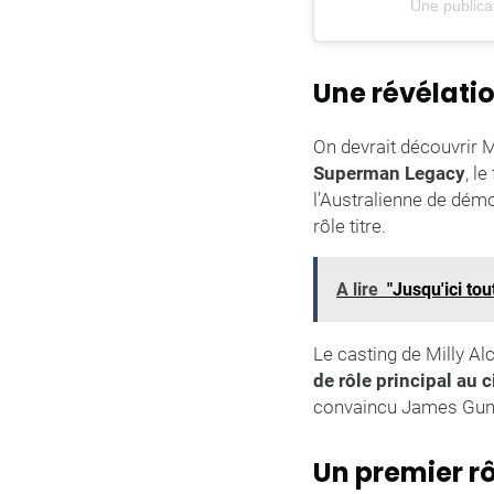
Une public
Une révélati
On devrait découvrir 
Superman Legacy
, l
l’Australienne de démo
rôle titre.
A lire
"Jusqu'ici tout
Le casting de Milly A
de rôle principal au 
convaincu James Gunn 
Un premier r