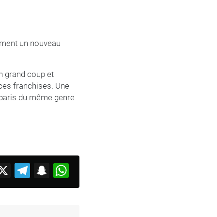
rément un nouveau
un grand coup et
 ces franchises. Une
rs paris du même genre
acebook
X
Telegram
Snapchat
WhatsApp