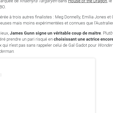
marquée de
Rhaenyra Targaryen
dans
House of the Dragon
, l
BO.
férée à trois autres finalistes : Meg Donnelly, Emilia Jones et
tueuses mais moins expérimentées et connues que l’Australie
ieux,
James Gunn signe un véritable coup de maître
. Plut
féré prendre un pari risqué en
choisissant une actrice enco
x qui n’est pas sans rappeler celui de Gal Gadot pour
Wonder
derman
.