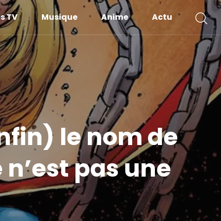
es TV
Musique
Anime
Actu
nfin) le nom de
e n’est pas une