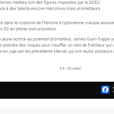
toires inédites loin des figures imposées par le DCEU
nce à des talents encore méconnus mais prometteurs
cock dans le costume de l’héroïne Kryptonienne marque assu
rs DC en pleine restructuration.
ne jeune actrice au potentiel prometteur, James Gunn frappe 
en prendre des risques pour insuffler un vent de fraîcheur sur
’on en juge par les précédents Marvel, qui ont réussi plusieu
5/5 - (22 votes)
F