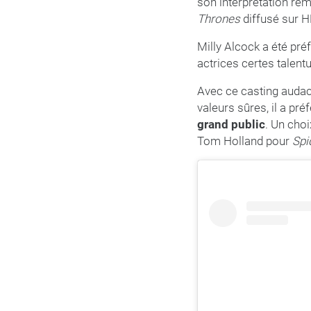
son interprétation re
Thrones
diffusé sur H
Milly Alcock a été pré
actrices certes talen
Avec ce casting audac
valeurs sûres, il a pré
grand public
. Un choi
Tom Holland pour
Spi