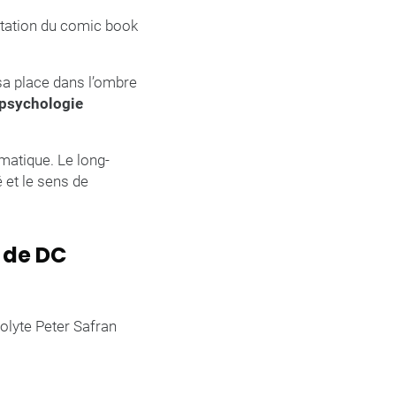
ptation du comic book
 sa place dans l’ombre
a psychologie
amatique. Le long-
 et le sens de
e de DC
olyte Peter Safran