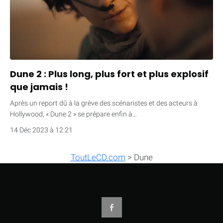
Dune 2 : Plus long, plus fort et plus explosif
que jamais !
Après un report dû à la grève des scénaristes et des acteurs à
Hollywood, « Dune 2 » se prépare enfin à…
14 Déc 2023 à 12:21
ToutLeCD.com
>
Dune