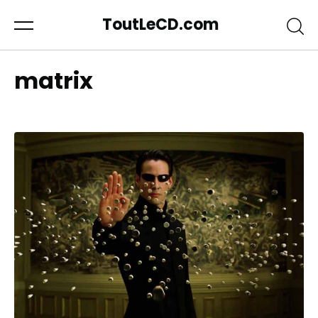
ToutLeCD.com
matrix